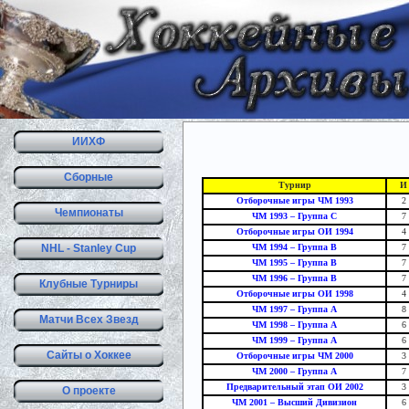
ИИХФ
Сборные
Турнир
И
Отборочные игры ЧМ 1993
2
Чемпионаты
ЧМ 1993 – Группа С
7
Отборочные игры ОИ 1994
4
NHL - Stanley Cup
ЧМ 1994 – Группа B
7
ЧМ 1995 – Группа B
7
ЧМ 1996 – Группа B
7
Клубные Турниры
Отборочные игры ОИ 1998
4
ЧМ 1997 – Группа A
8
Матчи Всех Звезд
ЧМ 1998 – Группа A
6
ЧМ 1999 – Группа A
6
Сайты о Хоккее
Отборочные игры ЧМ 2000
3
ЧМ 2000 – Группа A
7
Предварительный этап ОИ 2002
3
О проекте
ЧМ 2001 – Высший Дивизион
6