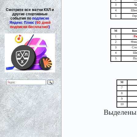
3
Ч
Смотрите все матчи КХЛ и
4
Шве
другие спортивные
5
Гер
события по
подписке
Яндекс Плюс (
60 дней
подписки бесплатно!
)
М
Ко
1
Ро
2
Фин
3
Сло
4
Шв
5
По
М
7
8
9
10
Выделены 