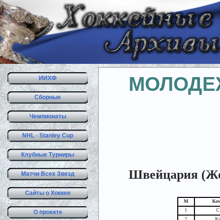
МОЛОДЕ
ИИХФ
Сборные
Чемпионаты
NHL - Stanley Cup
Клубные Турниры
Швейцария (Жен
Матчи Всех Звезд
Сайты о Хоккее
М
Ко
1
С
О проекте
2
Ка