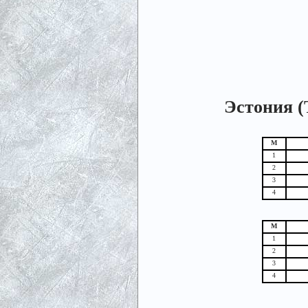
Эстония (Т
М
1
2
3
4
М
1
2
3
4