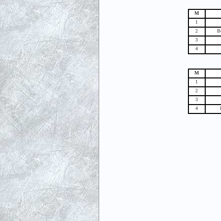
М
1
2
В
3
4
М
1
2
3
4