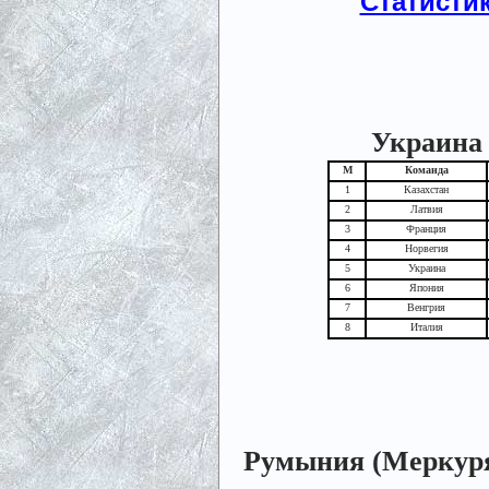
Статисти
Украина 
М
Команда
1
Казахстан
2
Латвия
3
Франция
4
Норвегия
5
Украина
6
Япония
7
Венгрия
8
Италия
Румыния (Меркуря-Ч