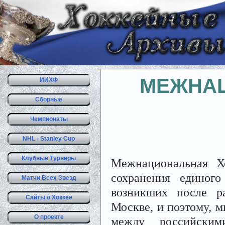
МЕЖНАЦ
ИИХФ
Сборные
Чемпионаты
NHL - Stanley Cup
Клубные Турниры
Межнациональная Х
сохранения единог
Матчи Всех Звезд
возникших после р
Сайты о Хоккее
Москве, и поэтому, 
О проекте
между российски