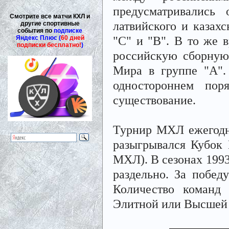
предусматривались 
Смотрите все матчи КХЛ и
латвийского и казах
другие спортивные
события по
подписке
"C" и "B". В то же 
Яндекс Плюс (
60 дней
подписки бесплатно!
)
российскую сборную
Мира в группе "А".
одностороннем по
существование.
Турнир МХЛ ежегодно
разыгрывался Кубок
МХЛ). В сезонах 199
раздельно. За победу
Количество команд
Элитной или Высшей 