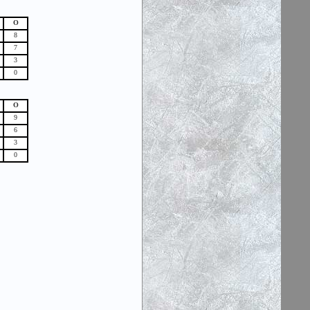
О
8
7
3
0
О
9
6
3
0