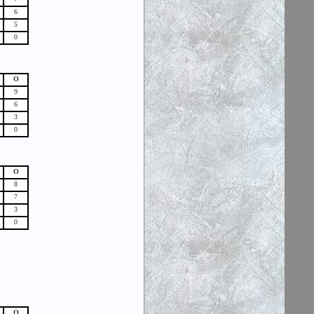
6
5
0
О
9
6
3
0
О
8
7
3
0
О