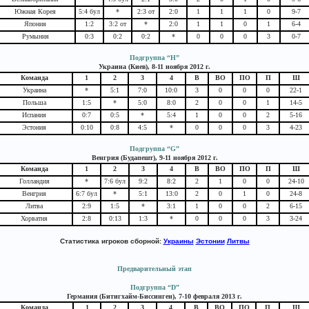
Южная Корея
5:4 бул
*
2:3 от
2:0
1
1
1
0
9-7
Япония
1:2
3:2 от
*
2:0
1
1
0
1
6-4
Румыния
0:3
0:2
0:2
*
0
0
0
3
0-7
Подгруппа “H”
Украина (Киев), 8-11 ноября 2012 г.
Команда
1
2
3
4
В
ВО
ПО
П
Ш
Украина
*
5:1
7:0
10:0
3
0
0
0
22-1
Польша
1:5
*
5:0
8:0
2
0
0
1
14-5
Испания
0:7
0:5
*
5:4
1
0
0
2
5-16
Эстония
0:10
0:8
4:5
*
0
0
0
3
4-23
Подгруппа “G”
Венгрия (Будапешт), 9-11 ноября 2012 г.
Команда
1
2
3
4
В
ВО
ПО
П
Ш
Голландия
*
7:6 бул
9:2
8:2
2
1
0
0
24-10
Венгрия
6:7 бул
*
5:1
13:0
2
0
1
0
24-8
Литва
2:9
1:5
*
3:1
1
0
0
2
6-15
Хорватия
2:8
0:13
1:3
*
0
0
0
3
3-24
Статистика игроков сборной:
Украины
Эстонии
Литвы
Предварительный этап
Подгруппа “D”
Германия (Битигхайм-Биссинген), 7-10 февраля 2013 г.
Команда
1
2
3
4
В
ВО
ПО
П
Ш