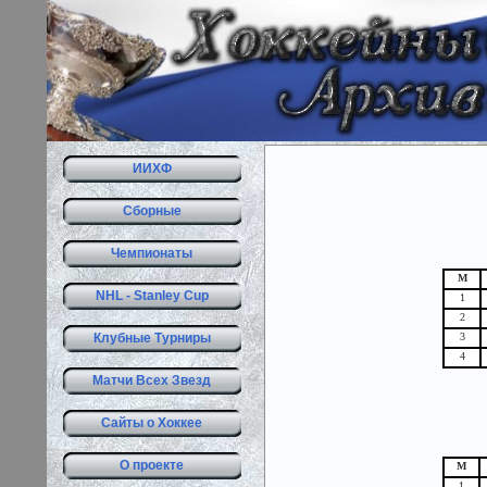
ИИХФ
Сборные
Чемпионаты
М
NHL - Stanley Cup
1
2
Клубные Турниры
3
4
Матчи Всех Звезд
Сайты о Хоккее
О проекте
М
1