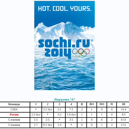
Подгруппа “А”
Команда
1
2
3
4
В
ВО
ПО
П
Ш
США
*
3:2 бул
5:1
7:1
2
1
0
0
15-4
Россия
2:3 бул
*
5:2
1:0 бул
1
1
1
0
8-5
Словения
1:5
2:5
*
3:1
1
0
0
2
6-11
Словакия
1:7
0:1 бул
1:3
*
0
0
1
2
2-11