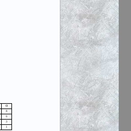
О
8
6
3
1