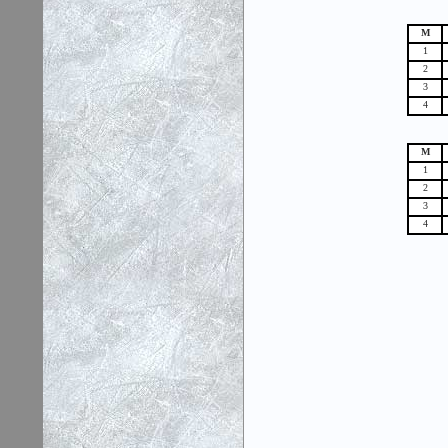
М
1
2
3
4
М
1
2
3
4