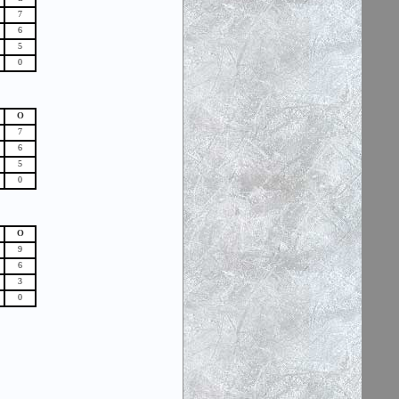
7
6
5
0
О
7
6
5
0
О
9
6
3
0