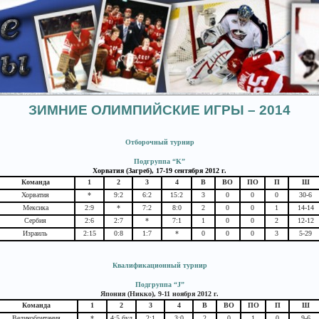
ЗИМНИЕ ОЛИМПИЙСКИЕ ИГРЫ – 2014
Отборочный турнир
Подгруппа “K”
Хорватия (Загреб), 17-19 сентября 2012 г.
Команда
1
2
3
4
В
ВО
ПО
П
Ш
Хорватия
*
9:2
6:2
15:2
3
0
0
0
30-6
Мексика
2:9
*
7:2
8:0
2
0
0
1
14-14
Сербия
2:6
2:7
*
7:1
1
0
0
2
12-12
Израиль
2:15
0:8
1:7
*
0
0
0
3
5-29
Квалификационный турнир
Подгруппа “J”
Япония (Никко), 9-11 ноября 2012 г.
Команда
1
2
3
4
В
ВО
ПО
П
Ш
Великобритания
*
4:5 бул
2:1
3:0
2
0
1
0
9-6