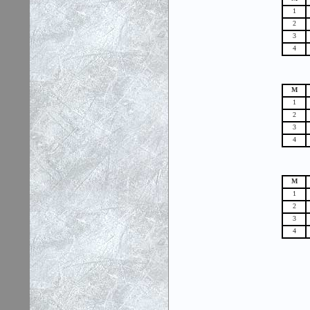
1
2
3
4
М
1
2
3
4
М
1
2
3
4