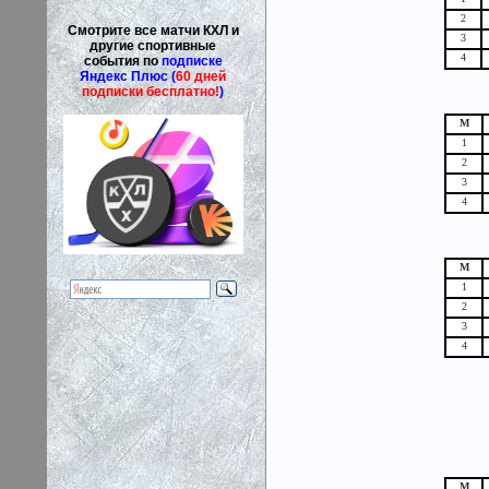
2
Смотрите все матчи КХЛ и
3
другие спортивные
4
события по
подписке
Яндекс Плюс (
60 дней
подписки бесплатно!
)
М
1
2
3
4
М
1
2
3
4
М