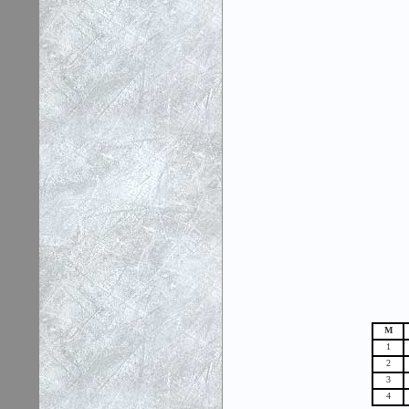
М
1
2
3
4