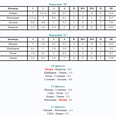
Подгруппа “B”
Команда
1
2
3
4
В
ВО
ПО
П
Ш
Канада
*
2:1 от
6:0
3:1
2
1
0
0
11-2
Финляндия
1:2 от
*
8:4
6:1
2
0
1
0
15-7
Австрия
0:6
4:8
*
3:1
1
0
0
2
7-15
Норвегия
1:3
1:6
1:3
*
0
0
0
3
3-12
Подгруппа “C”
Команда
1
2
3
4
В
ВО
ПО
П
Ш
Швеция
*
1:0
4:2
5:3
3
0
0
0
10-5
Швейцария
0:1
*
1:0
1:0
2
0
0
1
2-1
Чехия
2:4
0:1
*
4:2
1
0
0
2
6-7
Латвия
3:5
0:1
2:4
*
0
0
0
3
5-10
1/8 финала:
Россия
- Норвегия - 4:0
Швейцария - Латвия - 1:3
Чехия - Словакия - 5:3
Словения - Австрия - 4:0
1/4 финала:
Швеция - Словения - 5:0
США - Чехия - 5:2
Канада - Латвия - 2:1
Финляндия -
Россия
- 3:1
1/2 финала:
Швеция - Финляндия - 2:1
США - Канада - 0:1