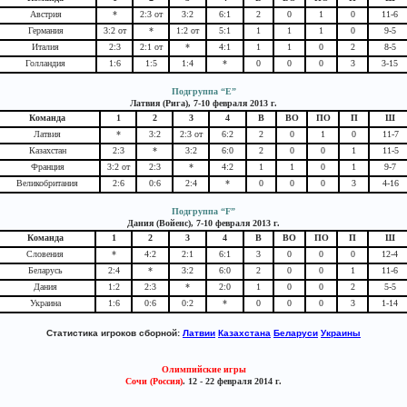
Австрия
*
2:3 от
3:2
6:1
2
0
1
0
11-6
Германия
3:2 от
*
1:2 от
5:1
1
1
1
0
9-5
Италия
2:3
2:1 от
*
4:1
1
1
0
2
8-5
Голландия
1:6
1:5
1:4
*
0
0
0
3
3-15
Подгруппа “E”
Латвия (Рига), 7-10 февраля 2013 г.
Команда
1
2
3
4
В
ВО
ПО
П
Ш
Латвия
*
3:2
2:3 от
6:2
2
0
1
0
11-7
Казахстан
2:3
*
3:2
6:0
2
0
0
1
11-5
Франция
3:2 от
2:3
*
4:2
1
1
0
1
9-7
Великобритания
2:6
0:6
2:4
*
0
0
0
3
4-16
Подгруппа “F”
Дания (Войенс), 7-10 февраля 2013 г.
Команда
1
2
3
4
В
ВО
ПО
П
Ш
Словения
*
4:2
2:1
6:1
3
0
0
0
12-4
Беларусь
2:4
*
3:2
6:0
2
0
0
1
11-6
Дания
1:2
2:3
*
2:0
1
0
0
2
5-5
Украина
1:6
0:6
0:2
*
0
0
0
3
1-14
Статистика игроков сборной:
Латвии
Казахстана
Беларуси
Украины
Олимпийские игры
Сочи (Россия)
. 12 - 22 февраля 2014 г.