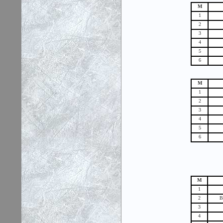
М
1
2
3
4
5
6
М
1
2
3
4
5
6
М
1
2
В
3
4