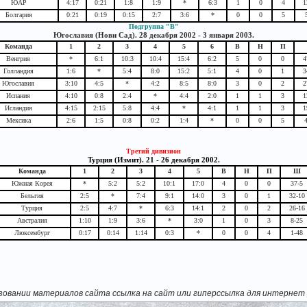
ЮАР
4:17
0:21
1:8
1:9
*
6:3
1
0
4
1
Болгария
0:21
0:19
0:15
2:7
3:6
*
0
0
5
Подгруппа "B"
Югославия (Нови Сад). 28 декабря 2002 - 3 января 2003.
Команда
1
2
3
4
5
6
В
Н
П
Венгрия
*
6:1
10:3
10:4
15:4
6:2
5
0
0
4
Голландия
1:6
*
5:4
8:0
15:2
5:1
4
0
1
3
Югославия
3:10
4:5
*
4:2
8:5
8:0
3
0
2
2
Испания
4:10
0:8
2:4
*
4:4
2:0
1
1
3
1
Исландия
4:15
2:15
5:8
4:4
*
4:1
1
1
3
1
Мексика
2:6
1:5
0:8
0:2
1:4
*
0
0
5
Третий дивизион
Турция (Измит). 21 - 26 декабря 2002.
Команда
1
2
3
4
5
В
Н
П
Ш
Южная Корея
*
5:2
5:2
10:1
17:0
4
0
0
37-5
Бельгия
2:5
*
7:4
9:1
14:0
3
0
1
32-10
Турция
2:5
4:7
*
6:3
14:1
2
0
2
26-16
Австралия
1:10
1:9
3:6
*
3:0
1
0
3
8-25
Люксембург
0:17
0:14
1:14
0:3
*
0
0
4
1-48
зовании материалов сайта ссылка на сайт или гиперссылка для интернет 