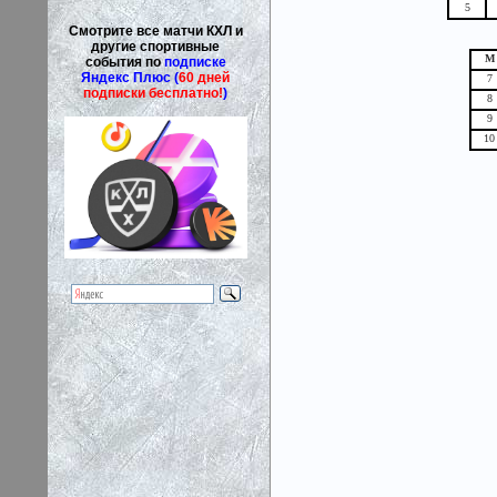
5
Смотрите все матчи КХЛ и
другие спортивные
М
события по
подписке
Яндекс Плюс (
60 дней
7
подписки бесплатно!
)
8
9
10