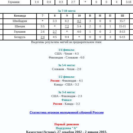
Германия
1:4
0:4
0:3
2:7
*
0
0
4
3-18
За 7-10 места
Команда
7
8
9
10
В
Н
П
Ш
Швейцария
*
5:3
6:2
4:2
3
0
0
15-7
Швеция
3:5
*
7:2
5:4
2
0
1
15-11
Германия
2:6
2:7
*
4:0
1
0
2
8-13
Беларусь
2:4
4:5
0:4
*
0
0
3
6-13
Выделены результаты матчей на предварительном этапе.
1/4 финала:
США - Чехия - 4:3
Финляндия - Словакия - 6:0
За 5-6 места:
Словакия - Чехия - 2:0
1/2 финала:
Россия
- Финляндия - 4:1
Канада - США - 3:2
За 3-4 места:
США - Финляндия - 2:3
Финал:
Россия
- Канада - 3:2
Статистика игроков молодежной сборной России
Первый дивизион
Подгруппа "А"
Казахстан (Астана). 27 декабря 2002 - 2 января 2003.