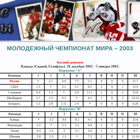
МОЛОДЕЖНЫЙ ЧЕМПИОНАТ МИРА – 2003
Высший дивизион
Канада (Сидней, Галифакс). 26 декабря 2002 - 5 января 2003.
Подгруппа "А"
Команда
1
2
3
4
5
В
Н
П
Ш
Россия
*
5:1
4:0
7:5
5:1
4
0
0
21-7
США
1:5
*
3:1
3:1
8:2
3
0
1
15-9
Словакия
0:4
1:3
*
3:0
11:1
2
0
2
15-8
Швейцария
5:7
1:3
0:3
*
4:2
1
0
3
10-15
Беларусь
1:5
2:8
1:11
2:4
*
0
0
4
6-28
Подгруппа "B"
Команда
1
2
3
4
5
В
Н
П
Ш
Канада
*
5:3
4:0
8:2
4:1
4
0
0
21-6
Финляндия
3:5
*
2:2
3:2
4:0
2
1
1
12-9
Чехия
0:4
2:2
*
3:1
3:0
2
1
1
8-7
Швеция
2:8
2:3
1:3
*
7:2
2
0
3
12-16