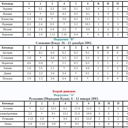
Команда
1
2
3
4
5
6
В
Н
П
Украина
*
3:1
3:3
3:0
3:1
6:3
4
1
0
Япония
1:3
*
6:2
4:2
4:2
9:1
4
0
1
2
Казахстан
3:3
2:6
*
3:0
4:2
13:1
3
1
1
2
Франция
0:3
2:4
0:3
*
5:2
10:1
2
0
3
1
Италия
1:3
2:4
2:4
2:5
*
4:0
1
0
4
1
Хорватия
3:6
1:9
1:13
1:10
0:4
*
0
0
5
Подгруппа "B"
Словения (Блед). 16 - 22 декабря 2002.
Команда
1
2
3
4
5
6
В
Н
П
Австрия
*
8:1
6:4
6:1
6:2
9:1
5
0
0
3
Словения
1:8
*
4:0
5:3
2:2
3:1
3
1
1
1
Норвегия
4:6
0:4
*
1:1
6:2
6:3
2
1
2
1
Латвия
1:6
3:5
1:1
*
4:3
4:6
1
1
3
1
Дания
2:6
2:2
2:6
3:4
*
9:1
1
1
3
1
Польша
1:9
1:3
3:6
6:4
1:9
*
1
0
4
1
Второй дивизион
Подгруппа "А"
Румыния (Меркурия Куиж). 6 - 12 января 2003.
Команда
1
2
3
4
5
6
В
Н
П
Эстония
*
5:2
13:1
6:1
17:4
21:0
5
0
0
еликобритания
2:5
*
9:1
13:1
21:0
19:0
4
0
1
Румыния
1:13
1:9
*
9:3
8:1
15:0
3
0
2
3
Литва
1:6
1:13
3:9
*
9:1
7:2
2
0
3
2