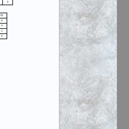
0
О
6
4
2
0