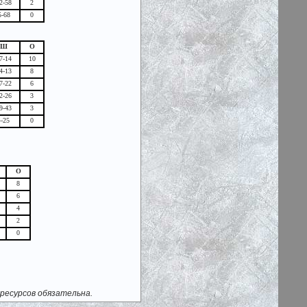
2-58
2
5-68
0
Ш
О
7-14
10
4-13
8
7-22
6
2-26
3
9-43
3
4-25
0
О
8
6
4
2
0
ресурсов обязательна.