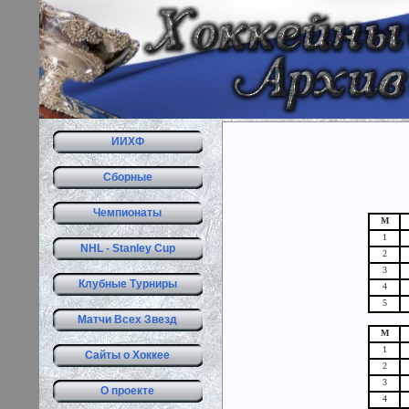
ИИХФ
Сборные
Чемпионаты
М
1
NHL - Stanley Cup
2
3
Клубные Турниры
4
5
Матчи Всех Звезд
М
1
Сайты о Хоккее
2
3
О проекте
4