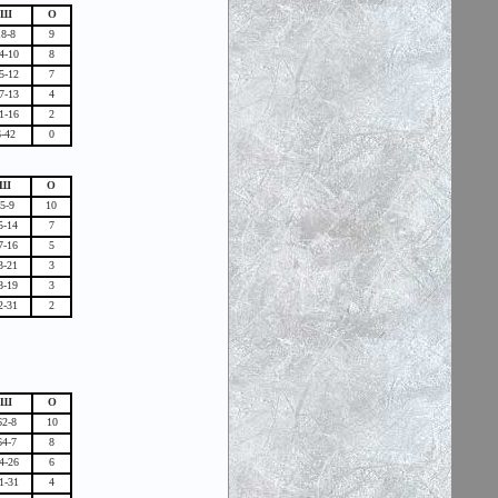
Ш
О
18-8
9
4-10
8
5-12
7
7-13
4
1-16
2
6-42
0
Ш
О
5-9
10
5-14
7
7-16
5
3-21
3
8-19
3
2-31
2
Ш
О
62-8
10
64-7
8
4-26
6
1-31
4