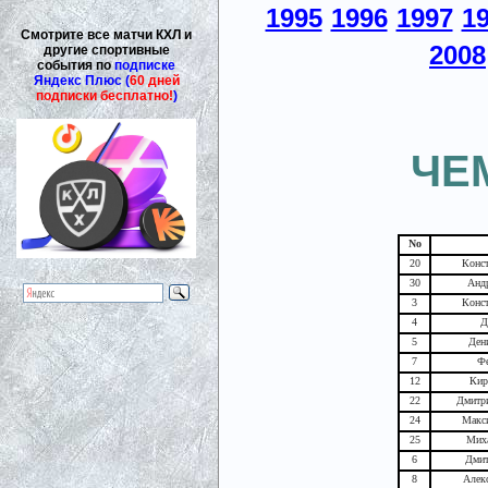
1995
1996
1997
1
Смотрите все матчи КХЛ и
2008
другие спортивные
события по
подписке
Яндекс Плюс (
60 дней
подписки бесплатно!
)
ЧЕ
No
20
Конст
30
Анд
3
Конст
4
Д
5
Ден
7
Ф
12
Кир
22
Дмитр
24
Макс
25
Мих
6
Дмит
8
Алек