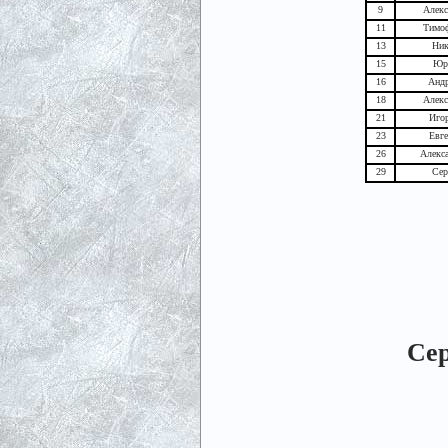
9
Алекс
11
Тимо
13
Ник
15
Юр
16
Андр
18
Алек
21
Игор
23
Евг
26
Алекс
29
Сер
Сер