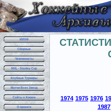
СТАТИСТ
ИИХФ
Сборные
Чемпионаты
NHL - Stanley Cup
Клубные Турниры
Матчи Всех Звезд
1974
1975
1976
1
Сайты о Хоккее
1987
О проекте