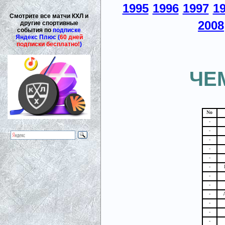
1995
1996
1997
1
Смотрите все матчи КХЛ и
2008
другие спортивные
события по
подписке
Яндекс Плюс (
60 дней
подписки бесплатно!
)
ЧЕ
No
-
-
-
-
-
-
-
-
-
-
-
-