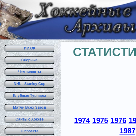
СТАТИСТ
ИИХФ
Сборные
Чемпионаты
NHL - Stanley Cup
Клубные Турниры
Матчи Всех Звезд
1974
1975
1976
1
Сайты о Хоккее
1987
О проекте