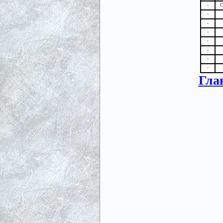
-
С
-
-
-
-
-
-
-
Гла