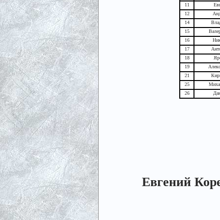
11
Ев
12
Анд
14
Вла
15
Вале
16
Ник
17
Ант
18
Яр
19
Алекс
21
Кир
25
Миха
26
Да
Евгений Кор