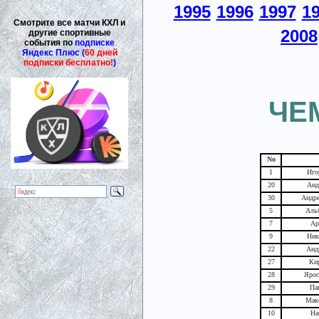
1995
1996
1997
1
Смотрите все матчи КХЛ и
2008
другие спортивные
события по
подписке
Яндекс Плюс (
60 дней
подписки бесплатно!
)
ЧЕ
No
1
Иго
20
Анд
30
Андре
5
Аль
7
Ар
9
Ник
22
Анд
27
Ки
28
Ярос
29
Па
8
Мак
10
На