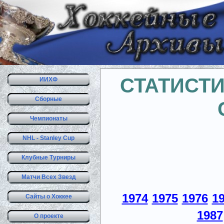
СТАТИСТ
ИИХФ
Сборные
Чемпионаты
NHL - Stanley Cup
Клубные Турниры
Матчи Всех Звезд
1974
1975
1976
1
Сайты о Хоккее
1987
О проекте