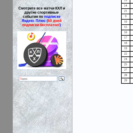
13
14
Смотрите все матчи КХЛ и
21
другие спортивные
события по
подписке
9
Яндекс Плюс (
60 дней
10
подписки бесплатно!
)
15
16
17
18
19
22
24
25
27
28
29