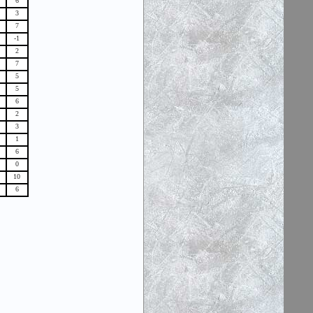
6
3
7
-1
2
7
5
5
6
2
3
1
6
0
10
6