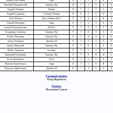
Андрей Кручинин
Лада
D
7
0
2
2
2
Виталий Вишневский
Торпедо Яр
D
7
1
2
3
6
Андрей Марков
Химик
D
7
3
2
5
6
Андрей Сидякин
Салават Юлаев
F
6
1
1
2
2
Олег Кваша
Нью-Хейвен Бист
F
7
4
2
6
4
Сергей Шиханов
Лада
F
7
2
3
5
8
Алексей Кровопусков
ЦСКА
F
7
4
3
7
8
Владимир Антипов
Торпедо Яр
F
7
0
3
3
0
Роман Ляшенко
Торпедо Яр
F
7
0
3
3
6
Артем Чубаров
Динамо М
F
7
3
2
5
0
Денис Швидкий
Торпедо Яр
F
7
0
1
1
6
Денис Архипов
Ак Барс
F
7
1
2
3
2
Дмитрий Власенков
Торпедо Яр
F
7
4
0
4
2
Егор Михайлов
СКА
F
7
0
1
1
2
Максим Балмочных
Лада
F
7
2
6
8
4
Максим Афиногенов
Динамо М
F
7
3
2
5
4
Главный тренер:
Петр Воробьев
Тренер:
Валентин Гуреев