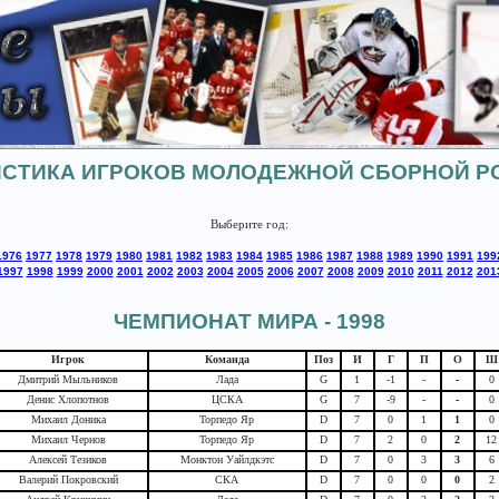
ИСТИКА ИГРОКОВ МОЛОДЕЖНОЙ СБОРНОЙ Р
Выберите год:
1976
1977
1978
1979
1980
1981
1982
1983
1984
1985
1986
1987
1988
1989
1990
1991
199
1997
1998
1999
2000
2001
2002
2003
2004
2005
2006
2007
2008
2009
2010
2011
2012
201
ЧЕМПИОНАТ МИРА - 1998
Игрок
Команда
Поз
И
Г
П
О
Ш
Дмитрий Мыльников
Лада
G
1
-1
-
-
0
Денис Хлопотнов
ЦСКА
G
7
-9
-
-
0
Михаил Доника
Торпедо Яр
D
7
0
1
1
0
Михаил Чернов
Торпедо Яр
D
7
2
0
2
12
Алексей Тезиков
Монктон Уайлдкэтс
D
7
0
3
3
6
Валерий Покровский
СКА
D
7
0
0
0
2