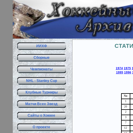
СТАТ
ИИХФ
Сборные
1974
1975
Чемпионаты
1995
1996
NHL - Stanley Cup
Клубные Турниры
No
1
Матчи Всех Звезд
20
2
Сайты о Хоккее
3
7
О проекте
12