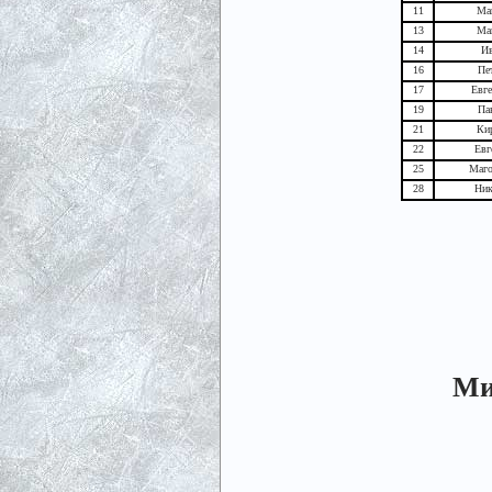
11
Ма
13
Ма
14
Ив
16
Пе
17
Евге
19
Па
21
Ки
22
Евг
25
Маго
28
Ник
Ми