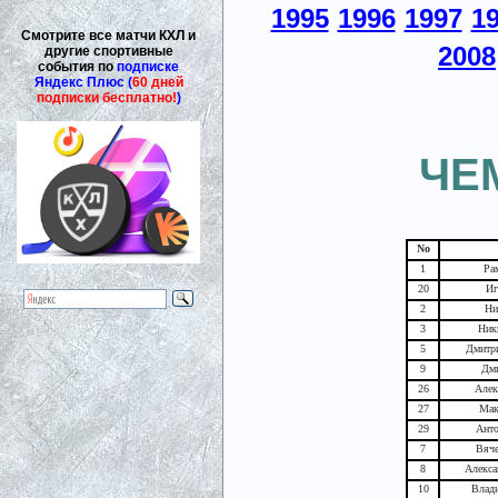
1995
1996
1997
1
Смотрите все матчи КХЛ и
2008
другие спортивные
события по
подписке
Яндекс Плюс (
60 дней
подписки бесплатно!
)
ЧЕ
No
1
Ра
20
Иг
2
Ни
3
Ник
5
Дмитр
9
Дм
26
Алек
27
Мак
29
Анто
7
Вяче
8
Алекса
10
Влади