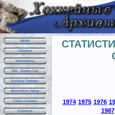
СТАТИСТ
ИИХФ
Сборные
Чемпионаты
NHL - Stanley Cup
Клубные Турниры
Матчи Всех Звезд
1974
1975
1976
1
Сайты о Хоккее
1987
О проекте