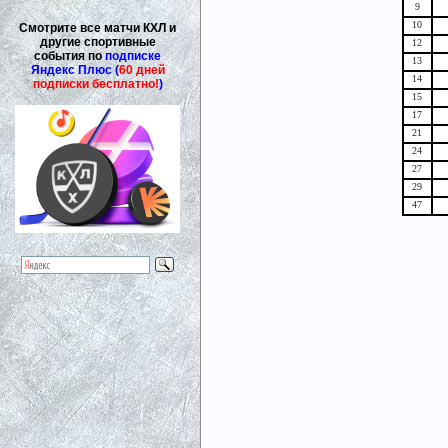
9
10
Смотрите все матчи КХЛ и
другие спортивные
12
события по
подписке
13
Яндекс Плюс (
60 дней
14
подписки бесплатно!
)
15
17
21
24
27
29
47