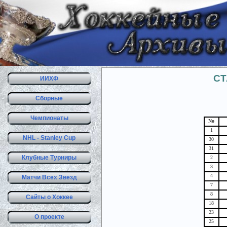
СТ
ИИХФ
Сборные
Чемпионаты
No
1
NHL - Stanley Cup
30
31
Клубные Турниры
2
3
4
Матчи Всех Звезд
7
8
Сайты о Хоккее
18
23
О проекте
25