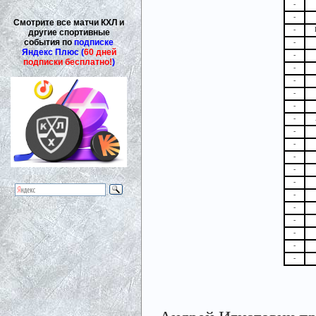
-
-
Смотрите все матчи КХЛ и
-
другие спортивные
события по
подписке
-
Яндекс Плюс (
60 дней
-
подписки бесплатно!
)
-
-
-
-
-
-
-
-
-
-
-
-
-
-
-
-