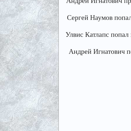
Андрей Игнатович п
Сергей Наумов попа
Улвис Катлапс попал
Андрей Игнатович п