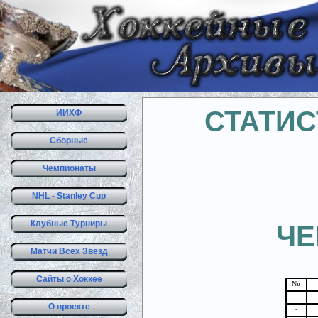
СТАТИС
ИИХФ
Сборные
Чемпионаты
NHL - Stanley Cup
Клубные Турниры
ЧЕ
Матчи Всех Звезд
Сайты о Хоккее
No
-
О проекте
-