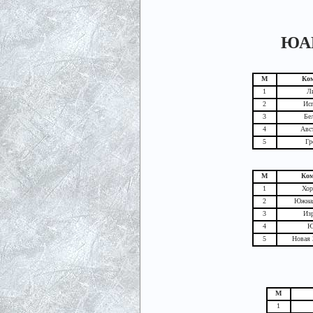
ЮАР 
М
Ко
1
Л
2
Ис
3
Бе
4
Авс
5
Гр
М
Ко
1
Хор
2
Южна
3
Из
4
Ю
5
Новая 
М
1