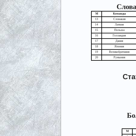
Слова
М
Команды
13
Словакия
14
Латвия
15
Польша
16
Голландия
17
Дания
18
Япония
19
Великобритания
20
Румыния
Ста
Бо
М