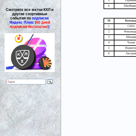
5
Германи
6
Швейцар
Смотрите все матчи КХЛ и
другие спортивные
события по
подписке
М
Команд
Яндекс Плюс (
60 дней
1
США
подписки бесплатно!
)
2
Финлянд
3
Швеци
4
Чехия
5
Норвеги
6
Австри