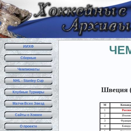
ЧЕМ
ИИХФ
Сборные
Чемпионаты
NHL - Stanley Cup
Швеция (С
Клубные Турниры
Матчи Всех Звезд
М
Команд
1
Россия
Сайты о Хоккее
2
Италия
3
Франци
О проекте
4
Канада