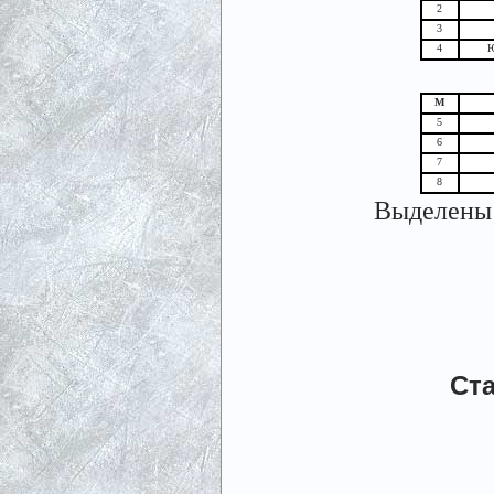
2
3
4
Ю
М
5
6
7
8
Выделены 
Ста