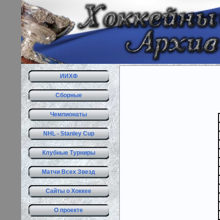
ИИХФ
Сборные
Чемпионаты
NHL - Stanley Cup
Клубные Турниры
Матчи Всех Звезд
Сайты о Хоккее
О проекте