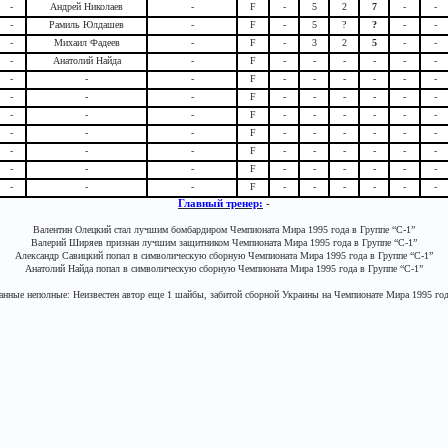
-
Андрей Николаев
-
F
-
5
2
7
-
-
-
Рамиль Юлдашев
-
F
-
5
?
?
-
-
-
Михаил Фадеев
-
F
-
3
2
5
-
-
-
Анатолий Найда
-
F
-
-
-
-
-
-
-
-
-
F
-
-
-
-
-
-
-
-
-
F
-
-
-
-
-
-
-
-
-
F
-
-
-
-
-
-
-
-
-
F
-
-
-
-
-
-
-
-
-
F
-
-
-
-
-
-
-
-
-
F
-
-
-
-
-
-
-
-
-
F
-
-
-
-
-
-
Главный тренер:
-
Валентин Олецкий стал лучшим бомбардиром Чемпионата Мира 1995 года в Группе “С-1”
Валерий Ширяев признан лучшим защитником Чемпионата Мира 1995 года в Группе “C-1”
Александр Савицкий попал в символическую сборную Чемпионата Мира 1995 года в Группе “C-1”
Анатолий Найда попал в символическую сборную Чемпионата Мира 1995 года в Группе “C-1”
анные неполные: Неизвестен автор еще 1 шайбы, забитой сборной Украины на Чемпионате Мира 1995 год