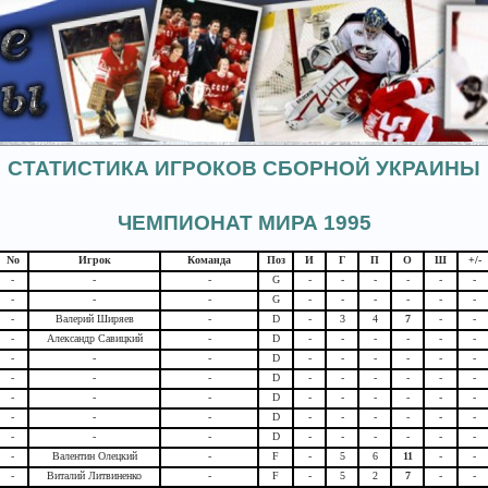
СТАТИСТИКА ИГРОКОВ СБОРНОЙ УКРАИНЫ
ЧЕМПИОНАТ МИРА 1995
No
Игрок
Команда
Поз
И
Г
П
О
Ш
+/-
-
-
-
G
-
-
-
-
-
-
-
-
-
G
-
-
-
-
-
-
-
Валерий Ширяев
-
D
-
3
4
7
-
-
-
Александр Савицкий
-
D
-
-
-
-
-
-
-
-
-
D
-
-
-
-
-
-
-
-
-
D
-
-
-
-
-
-
-
-
-
D
-
-
-
-
-
-
-
-
-
D
-
-
-
-
-
-
-
-
-
D
-
-
-
-
-
-
-
Валентин Олецкий
-
F
-
5
6
11
-
-
-
Виталий Литвиненко
-
F
-
5
2
7
-
-