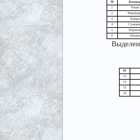
М
Команд
1
Чехия
2
Финлянд
3
Канада
4
Словаки
5
Норвеги
6
Италия
Выделены
М
13
14
15
16