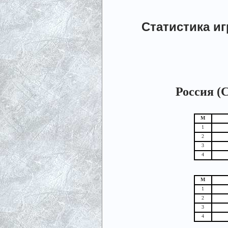
Статистика и
Россия (С
М
1
2
3
4
М
1
2
3
4