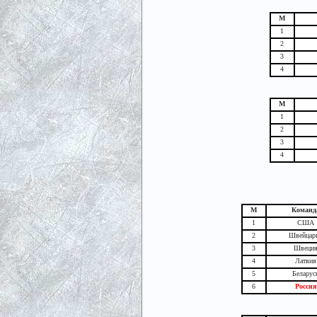
М
1
2
3
4
М
1
2
3
4
М
Команд
1
США
2
Швейцар
3
Швеци
4
Латвия
5
Беларус
6
Россия