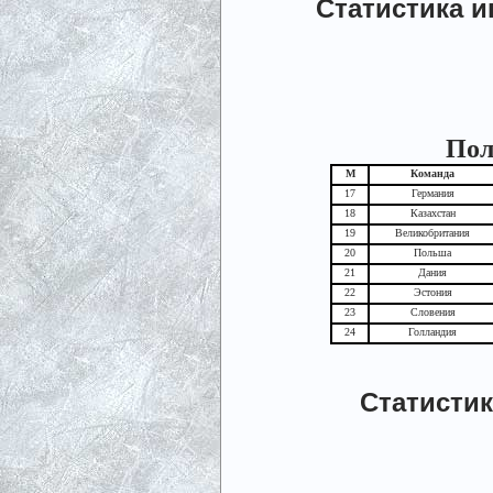
Статистика и
Пол
М
Команда
17
Германия
18
Казахстан
19
Великобритания
20
Польша
21
Дания
22
Эстония
23
Словения
24
Голландия
Статистик