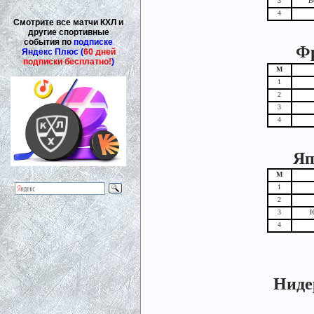
3
В
4
Смотрите все матчи КХЛ и
другие спортивные
события по
подписке
Фр
Яндекс Плюс (
60 дней
подписки бесплатно!
)
М
1
2
3
4
Яп
М
1
2
3
Ю
4
Нидер