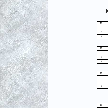
К
М
1
2
3
М
1
2
3
М
1
2
3
М