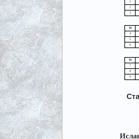
1
2
3
М
4
5
6
М
7
8
9
Ста
Ислан