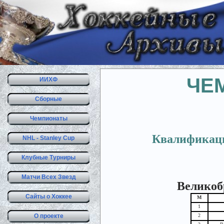
ЧЕМ
ИИХФ
Сборные
Чемпионаты
Квалификаци
NHL - Stanley Cup
Клубные Турниры
Матчи Всех Звезд
Великобр
Сайты о Хоккее
М
1
О проекте
2