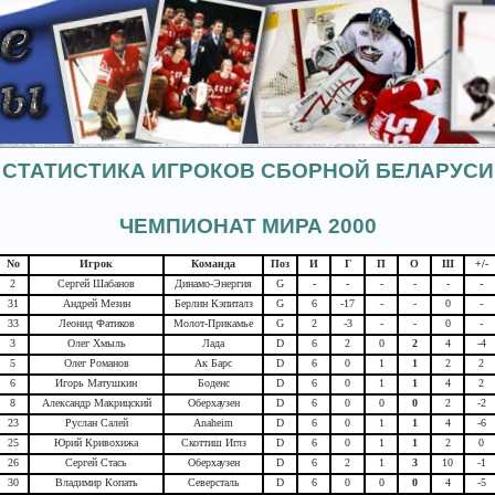
СТАТИСТИКА ИГРОКОВ СБОРНОЙ БЕЛАРУСИ
ЧЕМПИОНАТ МИРА 2000
No
Игрок
Команда
Поз
И
Г
П
О
Ш
+/-
2
Сергей Шабанов
Динамо-Энергия
G
-
-
-
-
-
-
31
Андрей Мезин
Берлин Кэпиталз
G
6
-17
-
-
0
-
33
Леонид Фатиков
Молот-Прикамье
G
2
-3
-
-
0
-
3
Олег Хмыль
Лада
D
6
2
0
2
4
-4
5
Олег Романов
Ак Барс
D
6
0
1
1
2
2
6
Игорь Матушкин
Боденс
D
6
0
1
1
4
2
8
Александр Макрицский
Оберхаузен
D
6
0
0
0
2
-2
23
Руслан Салей
Anaheim
D
6
0
1
1
4
-6
25
Юрий Кривохижа
Скоттиш Иглз
D
6
0
1
1
2
0
26
Сергей Стась
Оберхаузен
D
6
2
1
3
10
-1
30
Владимир Копать
Северсталь
D
6
0
0
0
4
-5