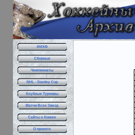
ИИХФ
Сборные
Чемпионаты
NHL - Stanley Cup
Клубные Турниры
Матчи Всех Звезд
Сайты о Хоккее
О проекте