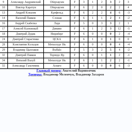
9
Александр Андриевский
Оберхаузен
F
3
1
2
3
2
3
10
Виктор Карачун
Оберхаузен
F
6
2
0
2
2
4
13
Андрей Ковалев
Крефельд
F
6
2
2
4
6
-3
14
Василий Панков
Слован
F
6
1
1
2
4
-2
16
Андрей Скабелка
Лада
F
5
0
3
3
2
1
17
Алексей Калюжный
Динамо
F
6
1
2
3
12
-5
18
Дмитрий Дудик
Нюрнберг
F
6
0
0
0
2
-4
24
Дмитрий Старастенко
ЦСКА
F
6
1
0
1
0
0
28
Константин Кольцов
Металлург Нк
F
6
0
0
0
4
-4
29
Владимир Цыплаков
Buffalo
F
5
3
2
5
4
-2
32
Дмитрий Панков
Торпедо Яр
F
6
0
1
1
2
-1
34
Виталий Валуй
Металлург Нк
F
6
1
1
2
2
-1
55
Александр Гальченюк
Асиаго
F
6
0
0
0
6
-3
Главный тренер:
Анатолий Варивончик
Тренеры:
Владимир Меленчук, Владимир Захаров