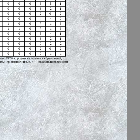
0
0
0
6
-5
1
0
0
0
3
-2
1
0
0
0
2
0
2
0
0
0
4
-4
0
1
0
0
7
-1
6
1
1
0
7
-1
6
0
0
0
5
-4
1
0
0
0
3
-2
1
0
0
0
0
-2
-2
0
0
0
2
0
2
0
0
0
0
-1
-1
вания, FO% - процент выигранных вбрасываний,
ы, принесшие ничью, +/- - показатели полезности