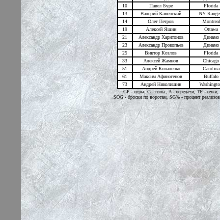
10
Павел Буре
Florida
13
Валерий Каменский
NY Range
14
Олег Петров
Montreal
19
Алексей Яшин
Ottawa
21
Александр Харитонов
Динамо
23
Александр Прокопьев
Динамо
25
Виктор Козлов
Florida
33
Алексей Жамнов
Chicago
51
Андрей Коваленко
Carolina
61
Максим Афиногенов
Buffalo
73
Андрей Николишин
Washingt
GP - игры, G - голы, A - передачи, TP - очк
SOG - броски по воротам, SG% - процент реализо