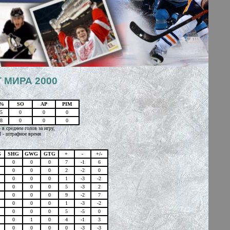
 МИРА 2000
S%
SO
AP
PIM
5
0
0
0
8
0
0
0
в среднем голов за игру,
M - штрафное время
G
SHG
GWG
GTG
+
-
+/-
0
0
0
7
-1
6
0
0
0
2
-2
0
0
0
0
1
-3
-2
0
0
0
5
-3
2
0
0
0
9
-2
7
0
0
0
1
-3
-2
0
0
0
5
-5
0
0
1
0
4
-1
3
0
0
0
0
-3
-3