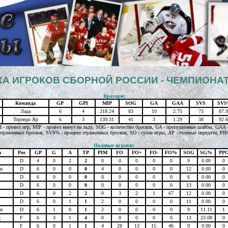
А ИГРОКОВ СБОРНОЙ РОССИИ - ЧЕМПИОНАТ
Вратари:
Команда
GP
GPI
MIP
SOG
GA
GAA
SVS
SV
Лада
6
4
218:24
83
10
2.75
73
87.9
Торпедо Яр
6
3
139:31
41
3
1.29
38
92.6
PI - провел игр, MIP - провел минут на льду, SOG - количество бросков, GA - пропущенные шайбы, GAA - 
отраженных бросков, SVS% - процент отраженных бросков, SO - сухие игры, AP - голевые передачи, PI
Полевые игроки:
а
Pos
GP
G
A
TP
PIM
FO
FO+
FO-
FO%
SOG
SG%
PP
D
4
0
2
2
0
0
0
0
0
9
0.00
0
on
D
6
0
0
0
4
0
0
0
0
12
0.00
0
D
6
0
0
0
0
0
0
0
0
6
0.00
0
D
6
0
0
0
0
0
0
0
0
13
0.00
0
D
6
0
2
2
0
3
2
1
67
12
0.00
0
D
6
0
1
1
2
0
0
0
0
11
0.00
0
on
D
6
1
0
1
2
0
0
0
0
9
11.11
1
д
F
6
3
1
4
0
0
0
0
0
13
23.08
0
F
6
0
1
1
4
28
13
15
46
9
0.00
0