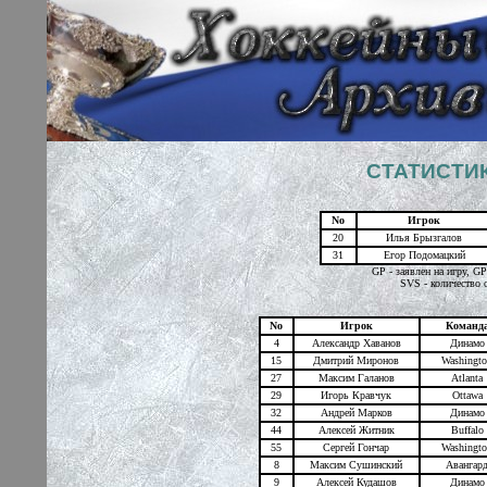
СТАТИСТИК
No
Игрок
20
Илья Брызгалов
31
Егор Подомацкий
GP - заявлен на игру, G
SVS - количество 
No
Игрок
Команд
4
Александр Хаванов
Динамо
15
Дмитрий Миронов
Washingt
27
Максим Галанов
Atlanta
29
Игорь Кравчук
Ottawa
32
Андрей Марков
Динамо
44
Алексей Житник
Buffalo
55
Сергей Гончар
Washingt
8
Максим Сушинский
Авангар
9
Алексей Кудашов
Динамо