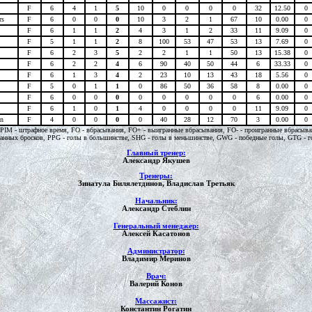
F
6
4
1
5
10
0
0
0
0
32
12.50
0
rs
F
6
0
0
0
10
3
2
1
67
10
0.00
0
F
6
1
1
2
4
3
1
2
33
11
9.09
0
F
5
1
1
2
8
100
53
47
53
13
7.69
0
F
6
2
3
5
2
2
1
1
50
13
15.38
0
F
6
2
2
4
6
90
40
50
44
6
33.33
0
F
6
1
3
4
2
23
10
13
43
18
5.56
0
F
5
0
1
1
0
86
50
36
58
8
0.00
0
F
6
0
0
0
0
0
0
0
0
6
0.00
0
F
6
1
0
1
4
0
0
0
0
11
9.09
0
on
F
4
0
0
0
0
40
28
12
70
3
0.00
0
и, PIM - штрафное время, FO - вбрасывания, FO+ - выигранные вбрасывания, FO- - проигранные вбрасы
ванных бросков, PPG - голы в большинстве, SHG - голы в меньшинстве, GWG - победные голы, GTG - гол
Главный тренер:
Александр Якушев
Тренеры:
Зинатула Билялетдинов, Владислав Третьяк
Начальник:
Александр Стеблин
Генеральный менеджер:
Алексей Касатонов
Администратор:
Владимир Меринов
Врач:
Валерий Конов
Массажист:
Константин Рогатин