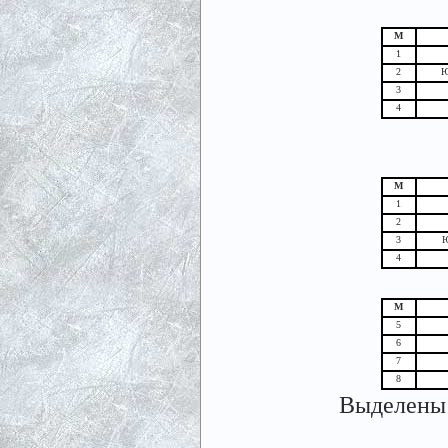
М
1
2
Ю
3
4
М
1
2
3
Ю
4
М
5
6
7
8
Выделены 