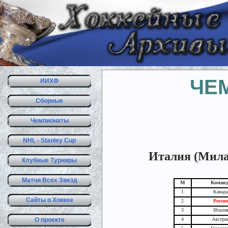
ЧЕМ
ИИХФ
Сборные
Чемпионаты
NHL - Stanley Cup
Италия (Милан
Клубные Турниры
Матчи Всех Звезд
М
Команд
1
Канада
Сайты о Хоккее
2
Росси
3
Итали
О проекте
4
Австри