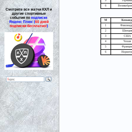
5
Герман
6
Великобри
Смотрите все матчи КХЛ и
другие спортивные
события по
подписке
М
Команд
Яндекс Плюс (
60 дней
1
Финлянд
подписки бесплатно!
)
2
Швеци
3
США
4
Чехия
5
Франци
6
Норвеги