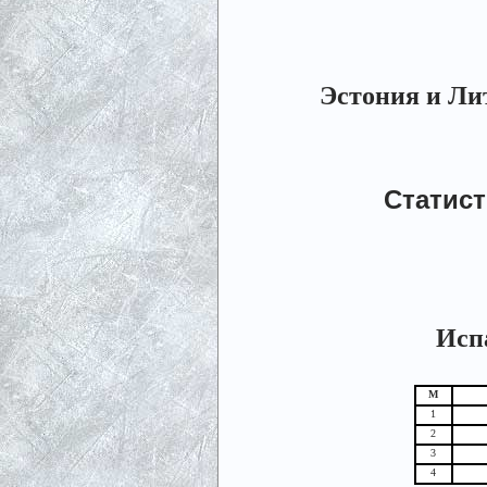
Эстония и Лит
Статист
Испа
М
1
2
3
4