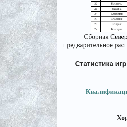
22
Беларусь
23
Украина
24
Казахстан
25
Словения
26
Венгрия
27
Болгария
Сборная
Севе
предварительное расп
Статистика иг
Квалификацио
Хор