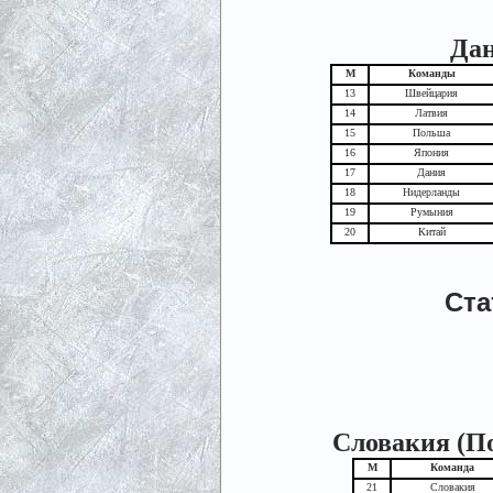
Дан
М
Команды
13
Швейцария
14
Латвия
15
Польша
16
Япония
17
Дания
18
Нидерланды
19
Румыния
20
Китай
Ста
Словакия (По
М
Команда
21
Словакия