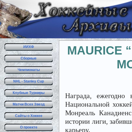
MAURICE “
ИИХФ
Сборные
М
Чемпионаты
NHL - Stanley Cup
Клубные Турниры
Награда, ежегодно 
Национальной хоккей
Матчи Всех Звезд
Монреаль Канадиенс
Сайты о Хоккее
истории лиги, забивше
О проекте
карьеру.