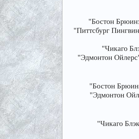
"Бостон Брюинз"
"Питтсбург Пингвинз"
"Чикаго Блэ
"Эдмонтон Ойлерс" -
"Бостон Брюинз"
"Эдмонтон Ойлер
"Чикаго Блэкх