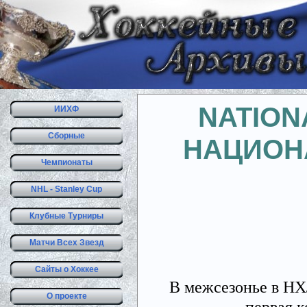
NATION
ИИХФ
Сборные
НАЦИОН
Чемпионаты
NHL - Stanley Cup
Клубные Турниры
Матчи Всех Звезд
Сайты о Хоккее
В межсезонье в НХ
О проекте
первая 