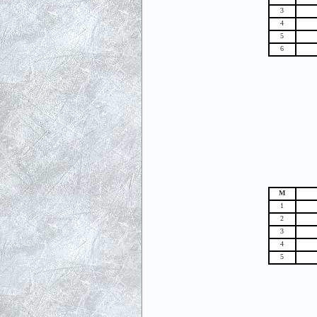
3
4
5
6
М
1
2
3
4
5