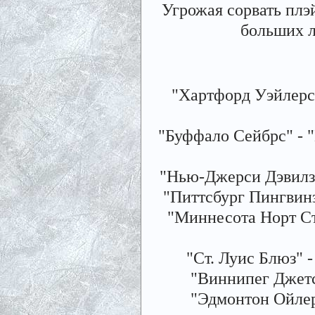
Угрожая сорвать плэ
больших л
"Хартфорд Уэйлерс" -
"Буффало Сейбрс" - "Бо
"Нью-Джерси Дэвилз" -
"Питтсбург Пингвинз" 
"Миннесота Норт Стар
"Ст. Луис Блюз" - 
"Виннипег Джетс" 
"Эдмонтон Ойлерс"