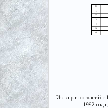
М
1
2
3
4
5
6
Из-за разногласий с
1992 года