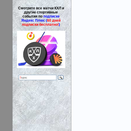
Смотрите все матчи КХЛ и
другие спортивные
события по
подписке
Яндекс Плюс (
60 дней
подписки бесплатно!
)