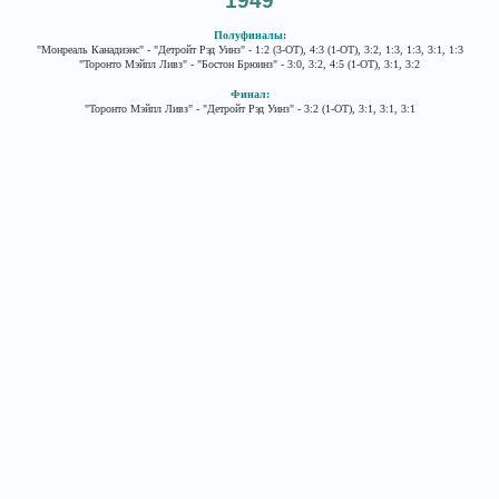
1949
Полуфиналы:
"Монреаль Канадиэнс" - "Детройт Рэд Уинз" - 1:2 (3-ОТ), 4:3 (1-ОТ), 3:2, 1:3, 1:3, 3:1, 1:3
"Торонто Мэйпл Ливз" - "Бостон Брюинз" - 3:0, 3:2, 4:5 (1-ОТ), 3:1, 3:2
Финал:
"Торонто Мэйпл Ливз" - "Детройт Рэд Уинз" - 3:2 (1-ОТ), 3:1, 3:1, 3:1