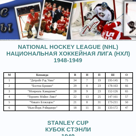
NATIONAL HOCKEY LEAGUE (NHL)
НАЦИОНАЛЬНАЯ ХОККЕЙНАЯ ЛИГА (НХЛ)
1948-1949
М
Команда
В
Н
П
Ш
О
1
"Детройт Рэд Уинз"
34
7
19
195-145
75
2
"Бостон Брюинз"
29
8
23
178-163
66
3
"Монреаль Канадиэнс"
28
9
23
152-126
65
4
"Торонто Мэйпл Ливз"
22
13
25
147-161
57
5
"Чикаго Блэкхаукс"
21
8
31
173-211
50
6
"Нью-Йорк Рэйнджерс"
18
11
31
133-172
47
STANLEY CUP
КУБОК СТЭНЛИ