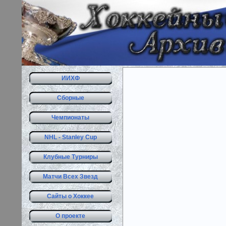
ИИХФ
Сборные
Чемпионаты
NHL - Stanley Cup
Клубные Турниры
Матчи Всех Звезд
Сайты о Хоккее
О проекте