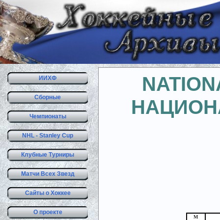
NATION
ИИХФ
Сборные
НАЦИОН
Чемпионаты
NHL - Stanley Cup
Клубные Турниры
Матчи Всех Звезд
Сайты о Хоккее
О проекте
М