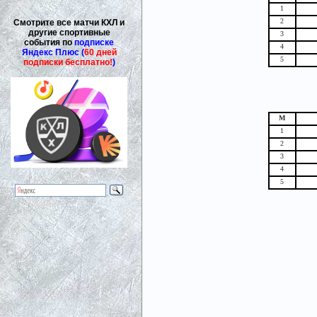
1
2
Смотрите все матчи КХЛ и
другие спортивные
3
события по
подписке
4
Яндекс Плюс (
60 дней
5
подписки бесплатно!
)
М
1
2
3
4
5