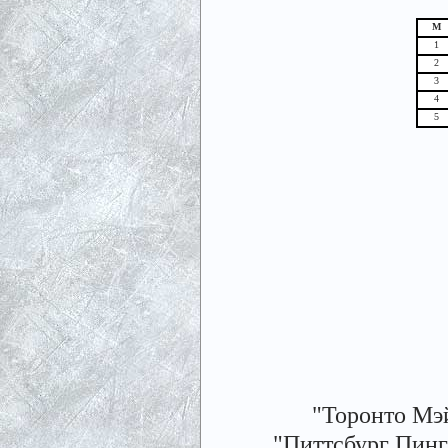
М
1
2
3
4
5
"Торонто Мэй
"Питтсбург Пингви