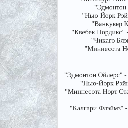
"Эдмонтон О
"Нью-Йорк Рэйнд
"Ванкувер Кэ
"Квебек Нордикс" - 
"Чикаго Блэк
"Миннесота Нор
"Эдмонтон Ойлерс" - "
"Нью-Йорк Рэйндж
"Миннесота Норт Старс
"Калгари Флэймз" - "