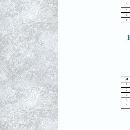
3
4
5
6
М
1
2
3
4
5