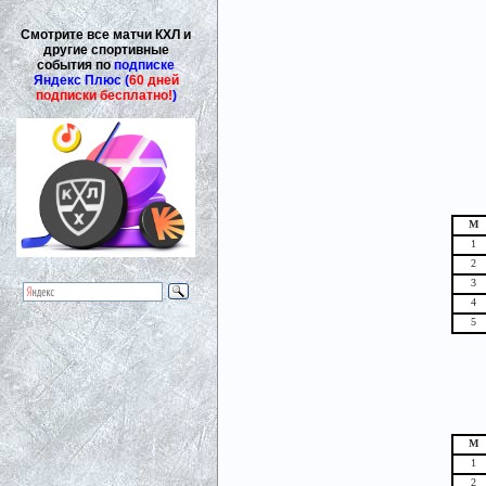
Смотрите все матчи КХЛ и
другие спортивные
события по
подписке
Яндекс Плюс (
60 дней
подписки бесплатно!
)
М
1
2
3
4
5
М
1
2