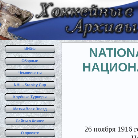
NATION
ИИХФ
Сборные
НАЦИОН
Чемпионаты
NHL - Stanley Cup
Клубные Турниры
Матчи Всех Звезд
Сайты о Хоккее
26 ноября 1916 
О проекте
Н