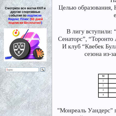
Целью образования, Н
Смотрите все матчи КХЛ и
другие спортивные
события по
подписке
Яндекс Плюс (
60 дней
подписки бесплатно!
)
В лигу вступили:
Сенаторс”, “Торонто 
И клуб “Квебек Булл
сезона из-з
М
1
2
3
4
"Монреаль Уандерс" 