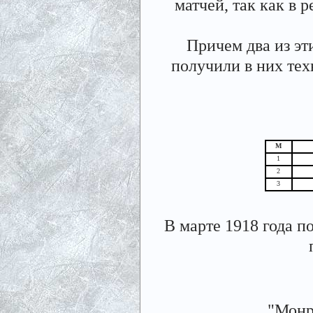
матчей, так как в 
Причем два из эт
получили в них те
М
1
2
3
В марте 1918 года п
"Монр