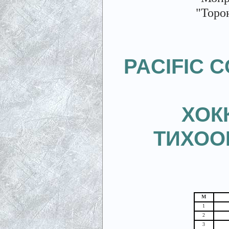
"Торо
PACIFIC 
ХОК
ТИХОО
М
1
2
3