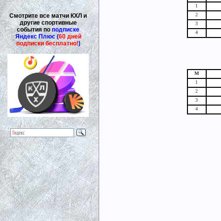
1
2
Смотрите все матчи КХЛ и
другие спортивные
3
события по
подписке
4
Яндекс Плюс (
60 дней
подписки бесплатно!
)
М
1
2
3
4