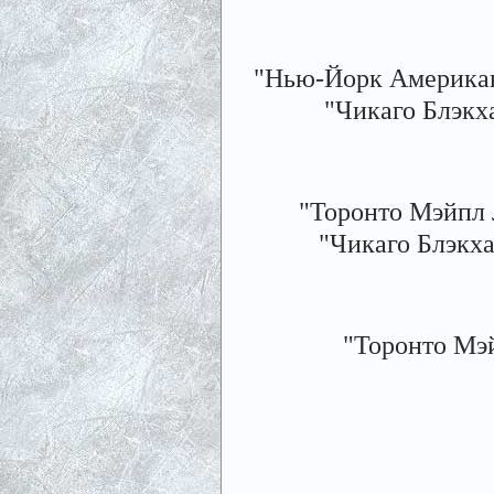
"Нью-Йорк Американс
"Чикаго Блэкха
"Торонто Мэйпл Л
"Чикаго Блэкха
"Торонто Мэйп