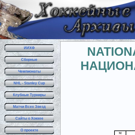
NATION
ИИХФ
Сборные
НАЦИОН
Чемпионаты
NHL - Stanley Cup
Клубные Турниры
Матчи Всех Звезд
Сайты о Хоккее
О проекте
М