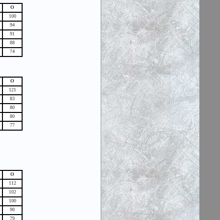
О
100
94
91
88
74
О
121
83
80
80
77
О
112
102
100
90
79