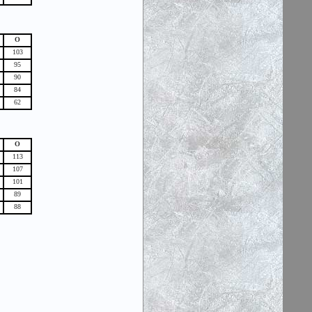
О
103
95
90
84
62
О
113
107
101
89
88