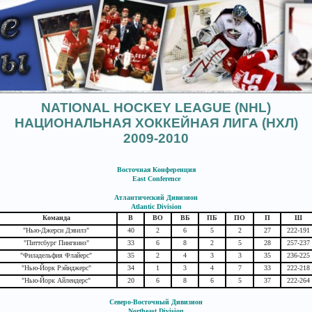
NATIONAL HOCKEY LEAGUE (NHL)
НАЦИОНАЛЬНАЯ ХОККЕЙНАЯ ЛИГА (НХЛ)
2009-2010
Восточная Конференция
East Conference
Атлантический Дивизион
Atlantic Division
Команда
В
ВО
ВБ
ПБ
ПО
П
Ш
"Нью-Джерси Дэвилз"
40
2
6
5
2
27
222-191
"Питтсбург Пингвинз"
33
6
8
2
5
28
257-237
"Филадельфия Флайерс"
35
2
4
3
3
35
236-225
"Нью-Йорк Рэйнджерс"
34
1
3
4
7
33
222-218
"Нью-Йорк Айлендерс"
20
6
8
6
5
37
222
-264
Северо-Восточный Дивизион
Northeast Division