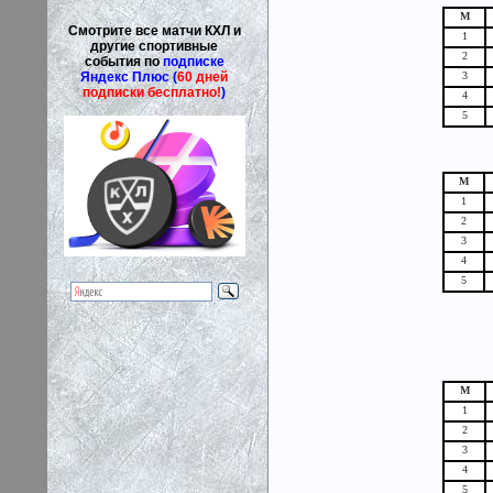
М
Смотрите все матчи КХЛ и
1
другие спортивные
2
события по
подписке
Яндекс Плюс (
60 дней
3
подписки бесплатно!
)
4
5
М
1
2
3
4
5
М
1
2
3
4
5