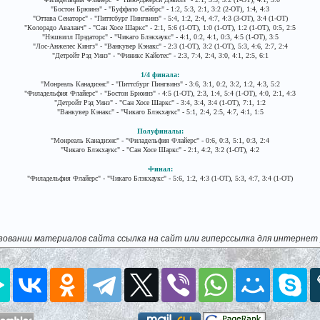
"Бостон Брюинз" - "Буффало Сейбрс" - 1:2, 5:3, 2:1, 3:2 (2-ОТ), 1:4, 4:3
"Оттава Сенаторс" - "Питтсбург Пингвинз" - 5:4, 1:2, 2:4, 4:7, 4:3 (3-ОТ), 3:4 (1-ОТ)
"Колорадо Аваланч" - "Сан Хосе Шаркс" - 2:1, 5:6 (1-ОТ), 1:0 (1-ОТ), 1:2 (1-ОТ), 0:5, 2:5
"Нэшвилл Прэдаторс" - "Чикаго Блэкхаукс" - 4:1, 0:2, 4:1, 0:3, 4:5 (1-ОТ), 3:5
"Лос-Анжелес Кингз" - "Ванкувер Кэнакс" - 2:3 (1-ОТ), 3:2 (1-ОТ), 5:3, 4:6, 2:7, 2:4
"Детройт Рэд Уинз" - "Финикс Кайотес" - 2:3, 7:4, 2:4, 3:0, 4:1, 2:5, 6:1
1/4 финала:
"Монреаль Канадиэнс" - "Питтсбург Пингвинз" - 3:6, 3:1, 0:2, 3:2, 1:2, 4:3, 5:2
"Филадельфия Флайерс" - "Бостон Брюинз" - 4:5 (1-ОТ), 2:3, 1:4, 5:4 (1-ОТ), 4:0, 2:1, 4:3
"Детройт Рэд Уинз" - "Сан Хосе Шаркс" - 3:4, 3:4, 3:4 (1-ОТ), 7:1, 1:2
"Ванкувер Кэнакс" - "Чикаго Блэкхаукс" - 5:1, 2:4, 2:5, 4:7, 4:1, 1:5
Полуфиналы:
"Монреаль Канадиэнс" - "Филадельфия Флайерс" - 0:6, 0:3, 5:1, 0:3, 2:4
"Чикаго Блэкхаукс" - "Сан Хосе Шаркс" - 2:1, 4:2, 3:2 (1-ОТ), 4:2
Финал:
"Филадельфия Флайерс" - "Чикаго Блэкхаукс" - 5:6, 1:2, 4:3 (1-ОТ), 5:3, 4:7, 3:4 (1-ОТ)
зовании материалов сайта ссылка на сайт или гиперссылка для интернет 