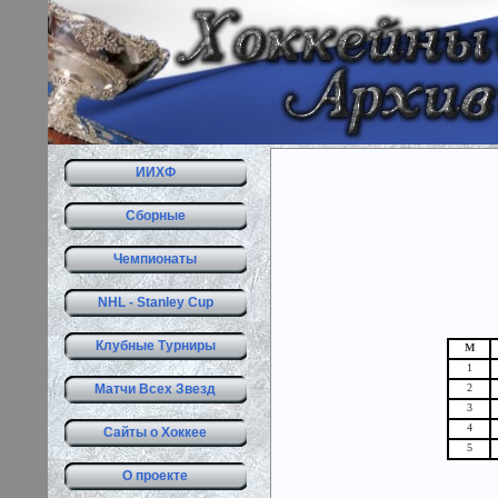
ИИХФ
Сборные
Чемпионаты
NHL - Stanley Cup
Клубные Турниры
М
1
Матчи Всех Звезд
2
3
4
Сайты о Хоккее
5
О проекте