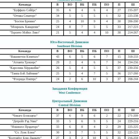
Команда
В
ВО
ВБ
ПБ
ПО
П
Ш
"Буффало Сейбрс"
35
6
4
6
4
27
235-207
"Оттава Сенаторс"
34
5
5
5
1
32
225-238
"Бостон Брюинз"
25
4
10
9
4
30
206-200
"Монреаль Канадиэнс"
24
8
7
5
5
33
217-223
"Торонто Мэйпл Ливз"
21
5
4
4
10
38
214-267
Юго-Восточный Дивизион
Southeast Division
Команда
В
ВО
ВБ
ПБ
ПО
П
Ш
"Вашингтон Кэпиталз"
43
6
5
6
7
15
318-233
"Атланта Трэшерс"
29
2
4
6
7
34
234-256
"Каролина Хёрракейнс"
26
5
4
5
5
37
230-256
"Тампа Бэй Лайтнинг"
25
5
4
7
5
36
217-260
"Флорида Пэнтерс"
24
2
6
10
3
37
208-244
Западания Конференция
West Conference
Центральный Дивизион
Central Division
Команда
В
ВО
ВБ
ПБ
ПО
П
Ш
"Чикаго Блэкхаукс"
37
6
9
6
2
22
271-209
"Детройт Рэд Уинз"
33
5
6
9
5
24
229-216
"Нэшвилл Прэдаторс"
33
6
8
4
2
29
225-225
"Ст. Луис Блюз"
30
3
7
5
5
32
225-223
"Колумбус Блю Джекетс"
27
3
2
10
5
35
216-259