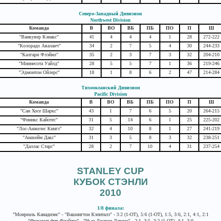
Северо-Западный Дивизион
Northwest Division
Команда
В
ВО
ВБ
ПБ
ПО
П
Ш
"Ванкувер Кэнакс"
41
4
4
4
1
28
272-222
"Колорадо Аваланч"
34
2
7
5
4
30
244-233
"Калгари Флэймз"
35
2
3
7
3
32
204-210
"Миннесота Уайлд"
28
5
5
7
1
36
219-246
"Эдмонтон Ойлерс"
18
1
8
6
2
47
214-284
Тихоокеанский Дивизион
Pacific Division
Команда
В
ВО
ВБ
ПБ
ПО
П
Ш
"Сан Хосе Шаркс"
43
1
7
6
5
20
264-215
"Финикс Кайотес"
31
5
14
6
1
25
225-202
"Лос-Анжелес Кингз"
32
4
10
8
1
27
241-219
"Анахейм Дакс"
31
3
5
8
3
32
238-251
"Даллас Старс"
28
2
7
10
4
31
237-254
STANLEY CUP
КУБОК СТЭНЛИ
2010
1/8 финала:
"Монреаль Канадиэнс" - "Вашингтон Кэпиталз" - 3:2 (1-ОТ), 5:6 (1-ОТ), 1:5, 3:6, 2:1, 4:1, 2:1
"Филадельфия Флайерс" - "Нью-Джерси Дэвилз" - 2:1, 3:5, 3:2 (1-ОТ), 4:1, 3:0