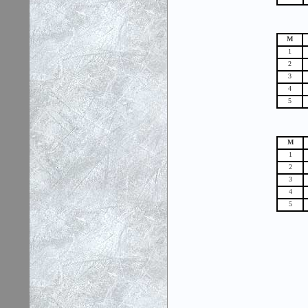
М
1
2
3
4
5
М
1
2
3
4
5