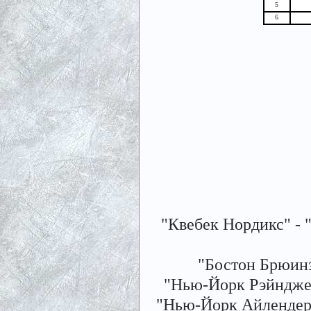
5
6
"Квебек Нордикс" - "Х
"Бостон Брюинз"
"Нью-Йорк Рэйнджерс"
"Нью-Йорк Айлендерс" 