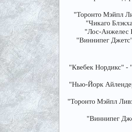
"Торонто Мэйпл Ливз
"Чикаго Блэкхау
"Лос-Анжелес Ки
"Виннипег Джетс" -
"Квебек Нордикс" - "М
"Нью-Йорк Айлендерс"
"Торонто Мэйпл Ливз" 
"Виннипег Джет