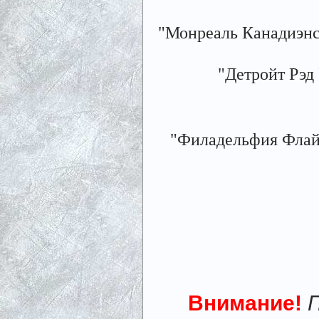
"Монреаль Канадиэнс" 
"Детройт Рэд У
"Филадельфия Флайерс
Внимание!