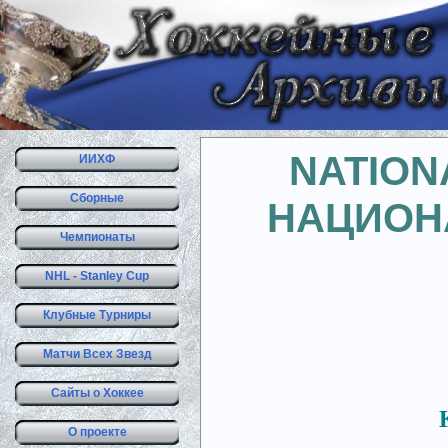
NATION
ИИХФ
Сборные
НАЦИОН
Чемпионаты
NHL - Stanley Cup
Клубные Турниры
Матчи Всех Звезд
Сайты о Хоккее
О проекте