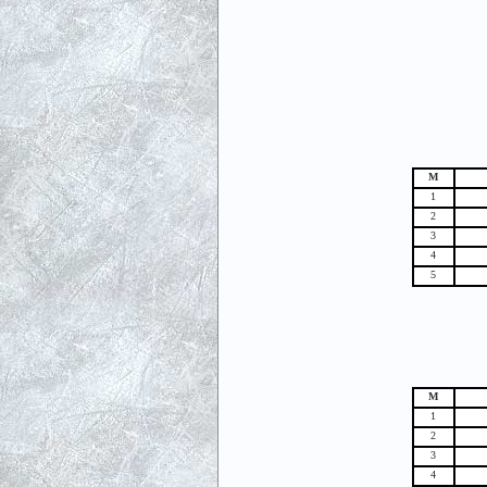
М
1
2
3
4
5
М
1
2
3
4