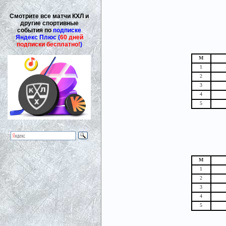
Смотрите все матчи КХЛ и
другие спортивные
события по
подписке
Яндекс Плюс (
60 дней
подписки бесплатно!
)
М
1
2
3
4
5
М
1
2
3
4
5