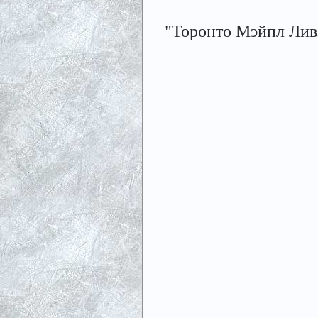
"Торонто Мэйпл Ливз"