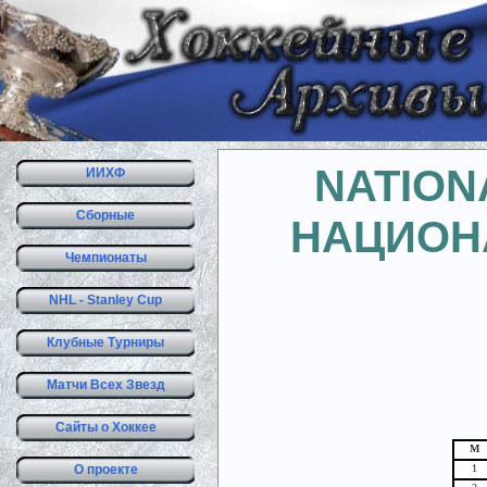
NATION
ИИХФ
Сборные
НАЦИОН
Чемпионаты
NHL - Stanley Cup
Клубные Турниры
Матчи Всех Звезд
Сайты о Хоккее
М
О проекте
1