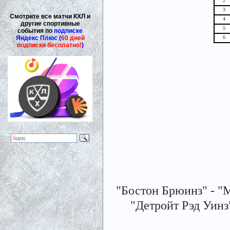
2
3
Смотрите все матчи КХЛ и
4
другие спортивные
5
события по
подписке
Яндекс Плюс (
60 дней
6
подписки бесплатно!
)
"Бостон Брюинз" - "Мо
"Детройт Рэд Уинз" 