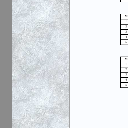
М
1
2
3
4
5
М
1
2
3
4
5