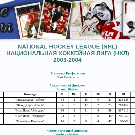
NATIONAL HOCKEY LEAGUE (NHL)
НАЦИОНАЛЬНАЯ ХОККЕЙНАЯ ЛИГА (НХЛ)
2003-2004
Восточная Конференция
East Conference
Атлантический Дивизион
Atlantic Division
Команда
В
ВО
Н
ПО
П
Ш
"Филадельфия Флайерс"
38
2
15
6
21
229-186
"Нью-Джерси Дэвилз"
36
7
12
2
25
213-164
"Нью-Йорк Айлендерс"
36
2
11
4
29
237-210
"Нью-Йорк Рэйнджерс"
24
3
7
8
40
206-250
"Питтсбург Пингвинз"
16
7
8
4
47
190-303
Северо-Восточный Дивизион
Northeast Division