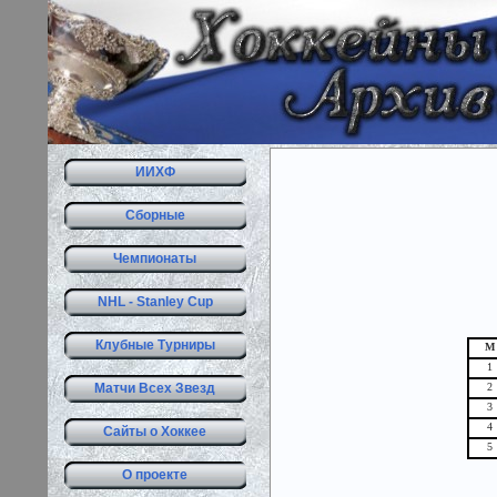
ИИХФ
Сборные
Чемпионаты
NHL - Stanley Cup
Клубные Турниры
М
1
Матчи Всех Звезд
2
3
4
Сайты о Хоккее
5
О проекте