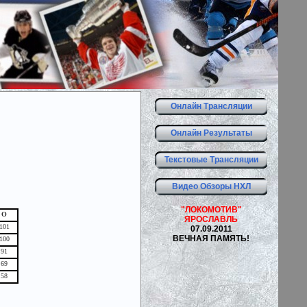
Онлайн Трансляции
Онлайн Результаты
Текстовые Трансляции
Видео Обзоры НХЛ
"ЛОКОМОТИВ"
О
ЯРОСЛАВЛЬ
101
07.09.2011
ВЕЧНАЯ ПАМЯТЬ!
100
91
69
58