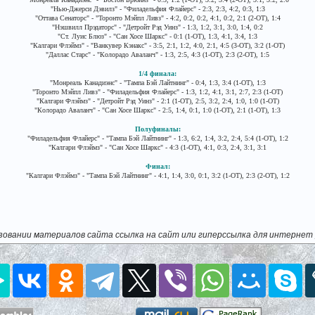
"Нью-Джерси Дэвилз" - "Филадельфия Флайерс" - 2:3, 2:3, 4:2, 0:3, 1:3
"Оттава Сенаторс" - "Торонто Мэйпл Ливз" - 4:2, 0:2, 0:2, 4:1, 0:2, 2:1 (2-ОТ), 1:4
"Нэшвилл Прэдаторс" - "Детройт Рэд Уинз" - 1:3, 1:2, 3:1, 3:0, 1:4, 0:2
"Ст. Луис Блюз" - "Сан Хосе Шаркс" - 0:1 (1-ОТ), 1:3, 4:1, 3:4, 1:3
"Калгари Флэймз" - "Ванкувер Кэнакс" - 3:5, 2:1, 1:2, 4:0, 2:1, 4:5 (3-ОТ), 3:2 (1-ОТ)
"Даллас Старс" - "Колорадо Аваланч" - 1:3, 2:5, 4:3 (1-ОТ), 2:3 (2-ОТ), 1:5
1/4 финала:
"Монреаль Канадиэнс" - "Тампа Бэй Лайтнинг" - 0:4, 1:3, 3:4 (1-ОТ), 1:3
"Торонто Мэйпл Ливз" - "Филадельфия Флайерс" - 1:3, 1:2, 4:1, 3:1, 2:7, 2:3 (1-ОТ)
"Калгари Флэймз" - "Детройт Рэд Уинз" - 2:1 (1-ОТ), 2:5, 3:2, 2:4, 1:0, 1:0 (1-ОТ)
"Колорадо Аваланч" - "Сан Хосе Шаркс" - 2:5, 1:4, 0:1, 1:0 (1-ОТ), 2:1 (1-ОТ), 1:3
Полуфиналы:
"Филадельфия Флайерс" - "Тампа Бэй Лайтнинг" - 1:3, 6:2, 1:4, 3:2, 2:4, 5:4 (1-ОТ), 1:2
"Калгари Флэймз" - "Сан Хосе Шаркс" - 4:3 (1-ОТ), 4:1, 0:3, 2:4, 3:1, 3:1
Финал:
"Калгари Флэймз" - "Тампа Бэй Лайтнинг" - 4:1, 1:4, 3:0, 0:1, 3:2 (1-ОТ), 2:3 (2-ОТ), 1:2
зовании материалов сайта ссылка на сайт или гиперссылка для интернет 