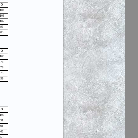
О
104
103
102
93
85
О
106
78
76
75
59
О
109
91
91
62
59