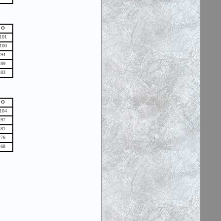
О
101
100
94
89
83
О
104
97
81
76
68