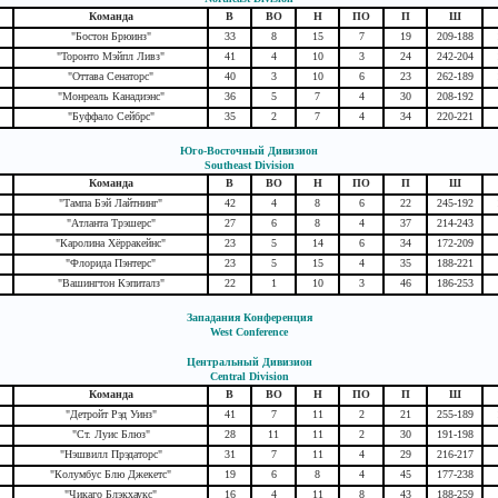
Команда
В
ВО
Н
ПО
П
Ш
"Бостон Брюинз"
33
8
15
7
19
209-188
"Торонто Мэйпл Ливз"
41
4
10
3
24
242-204
"Оттава Сенаторс"
40
3
10
6
23
262-189
"Монреаль Канадиэнс"
36
5
7
4
30
208-192
"Буффало Сейбрс"
35
2
7
4
34
220-221
Юго-Восточный Дивизион
Southeast Division
Команда
В
ВО
Н
ПО
П
Ш
"Тампа Бэй Лайтнинг"
42
4
8
6
22
245-192
"Атланта Трэшерс"
27
6
8
4
37
214-243
"Каролина Хёрракейнс"
23
5
14
6
34
172-209
"Флорида Пэнтерс"
23
5
15
4
35
188-221
"Вашингтон Кэпиталз"
22
1
10
3
46
186-253
Западания Конференция
West Conference
Центральный Дивизион
Central Division
Команда
В
ВО
Н
ПО
П
Ш
"Детройт Рэд Уинз"
41
7
11
2
21
255-189
"Ст. Луис Блюз"
28
11
11
2
30
191-198
"Нэшвилл Прэдаторс"
31
7
11
4
29
216-217
"Колумбус Блю Джекетс"
19
6
8
4
45
177-238
"Чикаго Блэкхаукс"
16
4
11
8
43
188-259