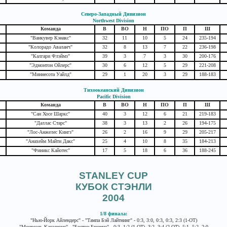
Северо-Западный Дивизион
Northwest Division
Команда
В
ВО
Н
ПО
П
Ш
"Ванкувер Кэнакс"
32
11
10
5
24
235-194
"Колорадо Аваланч"
32
8
13
7
22
236-198
"Калгари Флэймз"
39
3
7
3
30
200-176
"Эдмонтон Ойлерс"
30
6
12
5
29
221-208
"Миннесота Уайлд"
29
1
20
3
29
188-183
Тихоокеанский Дивизион
Pacific Division
Команда
В
ВО
Н
ПО
П
Ш
"Сан Хосе Шаркс"
40
3
12
6
21
219-183
"Даллас Старс"
38
3
13
2
26
194-175
"Лос-Анжелес Кингз"
26
2
16
9
29
205-217
"Анахейм Майти Дакс"
25
4
10
8
35
184-213
"Финикс Кайотес"
17
5
18
6
36
188-245
STANLEY CUP
КУБОК СТЭНЛИ
2004
1/8 финала:
"Нью-Йорк Айлендерс" - "Тампа Бэй Лайтнинг" - 0:3, 3:0, 0:3, 0:3, 2:3 (1-ОТ)
"Монреаль Канадиэнс" - "Бостон Брюинз" - 0:3, 1:2 (1-ОТ), 3:2, 3:4 (2-ОТ), 5:1, 5:2, 2:0