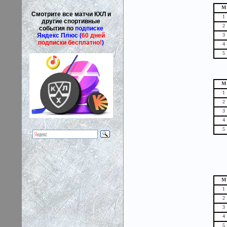
М
Смотрите все матчи КХЛ и
1
другие спортивные
2
события по
подписке
Яндекс Плюс (
60 дней
3
подписки бесплатно!
)
4
5
М
1
2
3
4
5
М
1
2
3
4
5