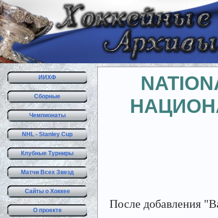
NATION
ИИХФ
Сборные
НАЦИОН
Чемпионаты
NHL - Stanley Cup
Клубные Турниры
Матчи Всех Звезд
Сайты о Хоккее
После добавления "В
О проекте