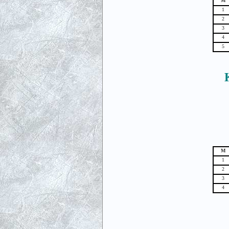
М
1
2
3
4
5
М
1
2
3
4