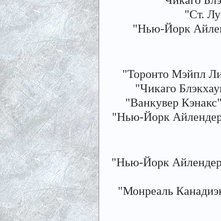
"Ст. Лу
"Нью-Йорк Айленд
"Торонто Мэйпл Лив
"Чикаго Блэкхаукс
"Ванкувер Кэнакс" 
"Нью-Йорк Айлендерс" 
"Нью-Йорк Айлендерс"
"Монреаль Канадиэнс"