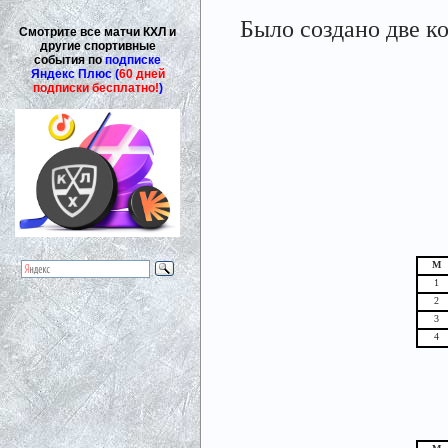
Было создано две к
Смотрите все матчи КХЛ и
другие спортивные
события по
подписке
Яндекс Плюс (
60 дней
подписки бесплатно!
)
М
1
2
3
4