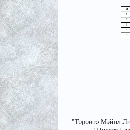
М
1
2
3
4
5
"Торонто Мэйпл Лив
"Чикаго Блэк