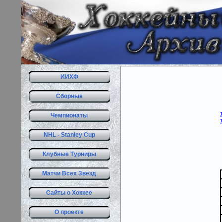
ИИХФ
Сборные
Чемпионаты
NHL - Stanley Cup
Клубные Турниры
Матчи Всех Звезд
Сайты о Хоккее
О проекте