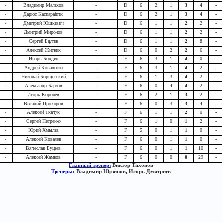
-
Владимир Малахов
-
D
6
2
1
3
4
-
-
Дарюс Каспарайтис
-
D
6
2
1
3
4
-
-
Дмитрий Юшкевич
-
D
6
1
1
2
2
-
-
Дмитрий Миронов
-
D
6
1
1
2
2
-
-
Сергей Баутин
-
D
6
1
1
2
8
-
-
Алексей Житник
-
D
6
0
2
2
6
-
-
Игорь Болдин
-
F
6
3
1
4
0
-
-
Андрей Коваленко
-
F
6
3
1
4
2
-
-
Николай Борщевский
-
F
6
1
3
4
2
-
-
Александр Барков
-
F
6
0
4
4
2
-
-
Игорь Королев
-
F
6
2
1
3
2
-
-
Виталий Прохоров
-
F
6
0
3
3
4
-
-
Алексей Ткачук
-
F
6
1
1
2
0
-
-
Сергей Петренко
-
F
6
1
0
1
2
-
-
Юрий Хмылев
-
F
5
0
1
1
0
-
-
Алексей Ковалев
-
F
6
0
1
1
0
-
-
Вячеслав Буцаев
-
F
6
0
1
1
10
-
-
Алексей Жамнов
-
F
6
0
0
0
29
-
Главный тренер:
Виктор Тихонов
Тренеры:
Владимир Юрзинов, Игорь Дмитриев