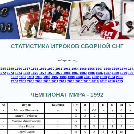
СТАТИСТИКА ИГРОКОВ СБОРНОЙ СНГ
Выберите год:
1954
1955
1956
1957
1958
1959
1960
1961
1963
1964
1965
1966
1967
1968
1969
1970
197
1972
1973
1974
1975
1976
1977
1978
1979
1981
1982
1983
1985
1986
1987
1989
1990
199
1992
1993
1994
1995
1996
1997
1998
1999
2000
2001
2002
2003
2004
2005
2006
2007
2008
2009
2010
2011
2012
2013
2014
2015
2016
2017
2018
2019
ЧЕМПИОНАТ МИРА - 1992
No
Игрок
Команда
Поз
И
Г
П
О
Ш
+/-
-
Михаил Шталенков
-
G
5
-10
-
-
0
-
-
Андрей Трефилов
-
G
2
-2
-
-
0
-
-
Максим Михайловский
-
G
-
-
-
-
-
-
-
Илья Бякин
-
D
6
3
1
4
2
-
-
Сергей Зубов
-
D
6
2
2
4
10
-