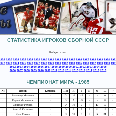
СТАТИСТИКА ИГРОКОВ СБОРНОЙ СССР
Выберите год:
1954
1955
1956
1957
1958
1959
1960
1961
1963
1964
1965
1966
1967
1968
1969
1970
197
1972
1973
1974
1975
1976
1977
1978
1979
1981
1982
1983
1985
1986
1987
1989
1990
199
1992
1993
1994
1995
1996
1997
1998
1999
2000
2001
2002
2003
2004
2005
2006
2007
2008
2009
2010
2011
2012
2013
2014
2015
2016
2017
2018
2019
ЧЕМПИОНАТ МИРА - 1985
No
Игрок
Команда
Поз
И
Г
П
О
Ш
+/-
-
Владимир Мышкин
-
G
10
-13
-
-
0
-
-
Сергей Мыльников
-
G
1
-3
-
-
0
-
-
Вячеслав Фетисов
-
D
10
6
7
13
15
-
-
Алексей Касатонов
-
D
9
5
6
11
19
-
-
Ирек Гимаев
-
D
10
3
2
5
31
-