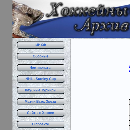
ИИХФ
Сборные
Чемпионаты
NHL - Stanley Cup
Клубные Турниры
Матчи Всех Звезд
Сайты о Хоккее
О проекте