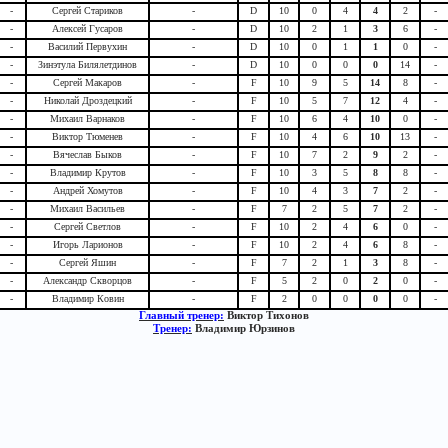
-
Сергей Стариков
-
D
10
0
4
4
2
-
-
Алексей Гусаров
-
D
10
2
1
3
6
-
-
Василий Первухин
-
D
10
0
1
1
0
-
-
Зинэтула Билялетдинов
-
D
10
0
0
0
14
-
-
Сергей Макаров
-
F
10
9
5
14
8
-
-
Николай Дроздецкий
-
F
10
5
7
12
4
-
-
Михаил Варнаков
-
F
10
6
4
10
0
-
-
Виктор Тюменев
-
F
10
4
6
10
13
-
-
Вячеслав Быков
-
F
10
7
2
9
2
-
-
Владимир Крутов
-
F
10
3
5
8
8
-
-
Андрей Хомутов
-
F
10
4
3
7
2
-
-
Михаил Васильев
-
F
7
2
5
7
2
-
-
Сергей Светлов
-
F
10
2
4
6
0
-
-
Игорь Ларионов
-
F
10
2
4
6
8
-
-
Сергей Яшин
-
F
7
2
1
3
8
-
-
Александр Скворцов
-
F
5
2
0
2
0
-
-
Владимир Ковин
-
F
2
0
0
0
0
-
Главный тренер:
Виктор Тихонов
Тренер:
Владимир Юрзинов