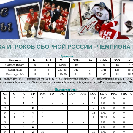
А ИГРОКОВ СБОРНОЙ РОССИИ - ЧЕМПИОНАТ
Вратари:
Команда
GP
GPI
MIP
SOG
GA
GAA
SVS
SV
Салават Юлаев
9
1
60:00
19
1
1.00
18
94.7
Washington
9
5
297:53
142
7
1.41
135
95.0
Металлург Мг
9
3
180:00
91
3
1.00
88
96.7
PI - провел игр, MIP - провел минут на льду, SOG - количество бросков, GA - пропущенные шайбы, GAA - 
отраженных бросков, SVS% - процент отраженных бросков, SO - сухие игры, AP - голевые передачи, PI
Полевые игроки:
GP
G
A
TP
PIM
FO+
FO-
FO+-
FO%
SOG
SG%
PPG
SHG
G
9
0
2
2
2
-
-
-
-
12
0.00
0
0
9
0
1
1
0
-
-
-
-
11
0.00
0
0
9
0
0
0
2
-
-
-
-
7
0.00
0
0
9
0
4
4
4
-
-
-
-
13
0.00
0
0
9
1
0
1
0
-
-
-
-
3
33.33
0
0
9
0
2
2
8
-
-
-
-
5
0.00
0
0
5
0
4
4
0
-
-
-
-
5
0.00
0
0
9
1
1
2
33
-
-
-
-
11
9.09
0
0