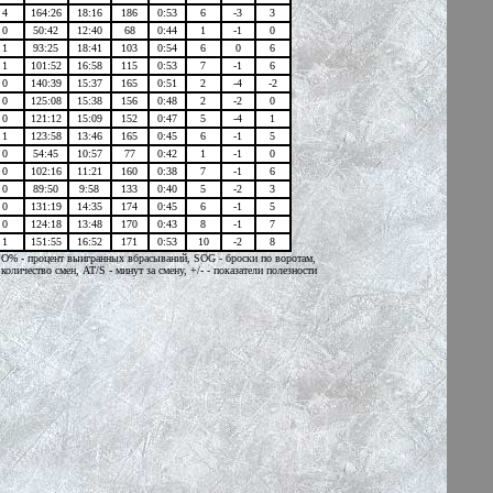
4
164:26
18:16
186
0:53
6
-3
3
0
50:42
12:40
68
0:44
1
-1
0
1
93:25
18:41
103
0:54
6
0
6
1
101:52
16:58
115
0:53
7
-1
6
0
140:39
15:37
165
0:51
2
-4
-
2
0
125:08
15:38
156
0:48
2
-2
0
0
121:12
15:09
152
0:47
5
-4
1
1
123:58
13:46
165
0:45
6
-1
5
0
54:45
10:57
77
0:42
1
-1
0
0
102:16
11:21
160
0:38
7
-1
6
0
89:50
9:58
133
0:40
5
-2
3
0
131:19
14:35
174
0:45
6
-1
5
0
124:18
13:48
170
0:43
8
-1
7
1
151:55
16:52
171
0:53
10
-2
8
 FO% - процент выигранных вбрасываний, SOG - броски по воротам,
ичество смен, AT/S - минут за смену, +/- - показатели полезности