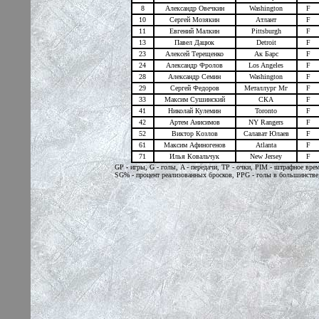
8
Александр Овечкин
Washington
F
10
Сергей Мозякин
Атлант
F
11
Евгений Малкин
Pittsburgh
F
13
Павел Дацюк
Detroit
F
23
Алексей Терещенко
Ак Барс
F
24
Александр Фролов
Los Angeles
F
28
Александр Семин
Washington
F
29
Сергей Федоров
Металлург Мг
F
33
Максим Сушинский
СКА
F
41
Николай Кулемин
Toronto
F
42
Артем Анисимов
NY Rangers
F
52
Виктор Козлов
Салават Юлаев
F
61
Максим Афиногенов
Atlanta
F
71
Илья Ковальчук
New Jersey
F
GP - игры, G - голы, A - передачи, TP - очки, PIM - штрафное в
SG% - процент реализованных бросков, PPG - голы в большинстве, 