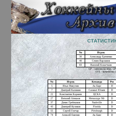
СТАТИСТИК
No
Игрок
30
Александр Еременко
40
Семен Варламов
83
Василий Кошечкин
GP - заявлен на игру, G
SVS - количество 
No
Игрок
Команда
Pos
5
Илья Никулин
Ак Барс
D
7
Дмитрий Калинин
Салават Юлаев
D
22
Константин Корнеев
ЦСКА
D
27
Виталий Атюшов
Металлург Мг
D
37
Денис Гребешков
Nashville
D
43
Дмитрий Куликов
Florida
D
55
Сергей Гончар
Pittsburgh
D
74
Алексей Емелин
Ак Барс
D