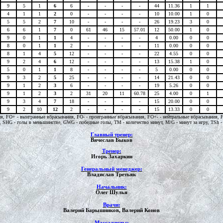
9
5
1
6
6
-
-
-
-
44
11.36
1
1
4
1
1
2
0
-
-
-
-
10
10.00
1
0
5
5
2
7
10
-
-
-
-
26
19.23
3
0
6
6
1
7
0
61
46
15
57.01
12
50.00
1
0
9
0
1
1
4
-
-
-
-
4
0.00
0
0
8
0
1
1
2
-
-
-
-
11
0.00
0
0
8
1
4
5
12
-
-
-
-
22
4.55
0
0
9
2
4
6
12
-
-
-
-
13
15.38
1
0
5
0
1
1
8
-
-
-
-
5
0.00
0
0
9
3
2
5
25
-
-
-
-
14
21.43
0
0
9
1
2
3
6
-
-
-
-
19
5.26
0
0
9
1
2
3
2
31
20
11
60.78
25
4.00
0
1
9
3
4
7
18
-
-
-
-
15
20.00
0
0
9
2
10
12
2
-
-
-
-
15
13.33
0
0
ремя, FO+ - выигранные вбрасывания, FO- - проигранные вбрасывания, FO+- - нейтральные вбрасывания,
SHG - голы в меньшинстве, GWG - победные голы, TM - количество минут, M/G - минут за игру, TSh - кол
Главный тренер:
Вячеслав Быков
Тренер:
Игорь Захаркин
Генеральный менеджер:
Владислав Третьяк
Начальник:
Олег Шулья
Врачи:
Валерий Барышников, Валерий Конов
Массажисты: