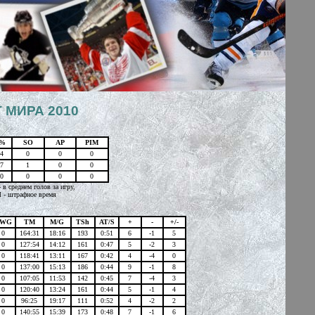
 МИРА 2010
S%
SO
AP
PIM
4
0
0
0
7
1
0
0
0
0
0
0
в среднем голов за игру,
M - штрафное время
WG
TM
M/G
TSh
AT/S
+
-
+/-
0
164:31
18:16
193
0:51
6
-1
5
0
127:54
14:12
161
0:47
5
-2
3
0
118:41
13:11
167
0:42
4
-4
0
0
137:00
15:13
186
0:44
9
-1
8
0
107:05
11:53
142
0:45
7
-4
3
0
120:40
13:24
161
0:44
5
-1
4
0
96:25
19:17
111
0:52
4
-2
2
0
140:55
15:39
173
0:48
7
-1
6