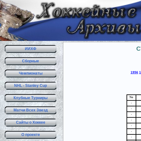
С
ИИХФ
Сборные
1956
1
Чемпионаты
NHL - Stanley Cup
No
Клубные Турниры
-
-
Матчи Всех Звезд
-
-
Сайты о Хоккее
-
-
О проекте
-