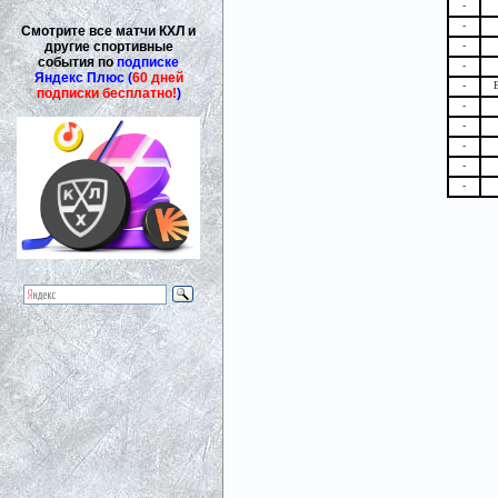
-
-
Смотрите все матчи КХЛ и
другие спортивные
-
события по
подписке
-
Яндекс Плюс (
60 дней
-
подписки бесплатно!
)
-
-
-
-
-