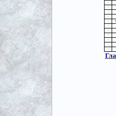
-
-
-
-
-
-
-
-
-
-
-
Гла