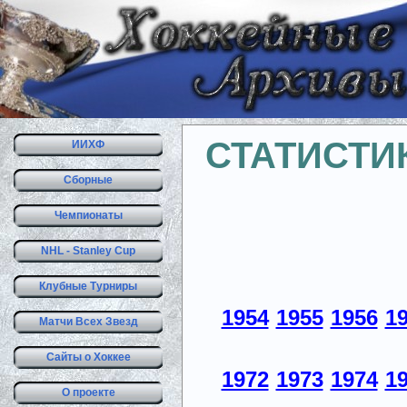
СТАТИСТИ
ИИХФ
Сборные
Чемпионаты
NHL - Stanley Cup
Клубные Турниры
1954
1955
1956
1
Матчи Всех Звезд
Сайты о Хоккее
1972
1973
1974
1
О проекте