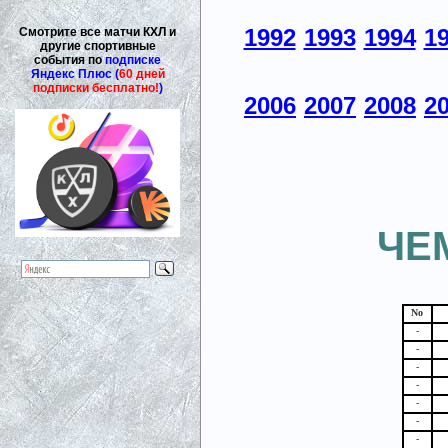
1992
1993
1994
1
Смотрите все матчи КХЛ и
другие спортивные
события по
подписке
Яндекс Плюс (
60 дней
подписки бесплатно!
)
2006
2007
2008
2
ЧЕ
No
-
-
-
-
-
-
-