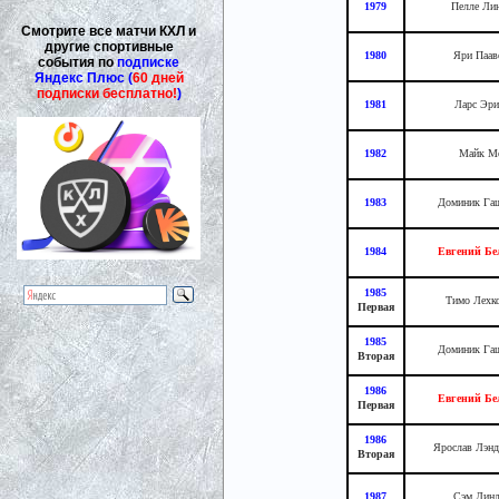
1979
Пелле Ли
Смотрите все матчи КХЛ и
другие спортивные
1980
Яри Паав
события по
подписке
Яндекс Плюс (
60 дней
подписки бесплатно!
)
1981
Ларс Эри
1982
Майк Мо
1983
Доминик Гаш
1984
Евгений Бе
1985
Тимо Лехк
Первая
1985
Доминик Гаш
Вторая
1986
Евгений Бе
Первая
1986
Ярослав Лэнд
Вторая
1987
Сэм Линд