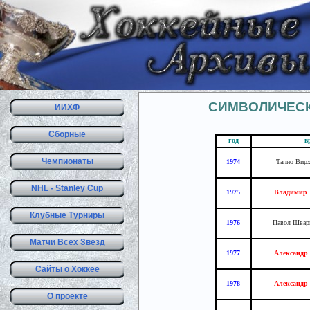
СИМВОЛИЧЕС
ИИХФ
Сборные
год
в
Чемпионаты
1974
Тапио Вир
NHL - Stanley Cup
1975
Владимир
Клубные Турниры
1976
Павол Швар
Матчи Всех Звезд
1977
Александр
Сайты о Хоккее
1978
Александр
О проекте