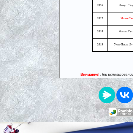
2016
Линус Сёд
2017
Илья Сам
2018
Филип Гус
2019
Укко-Пекка Лу
Внимание!
При использовани