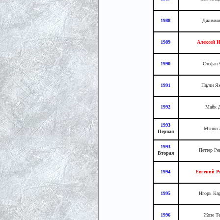
1988
Джимми 
1989
Алексей 
1990
Стефан 
1991
Паули Я
1992
Майк 
1993
Мэнни Л
Первая
1993
Петтер Ре
Вторая
1994
Евгений Ря
1995
Игорь Кар
1996
Жозе Те