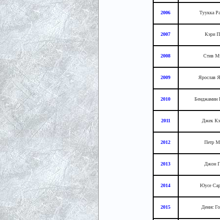
2006
Туукка Р
2007
Кэри П
2008
Стив Мэ
2009
Ярослав 
2010
Бенджамин 
2011
Джек Кэ
2012
Петр М
2013
Джон Г
2014
Юусе Сар
2015
Денис Го