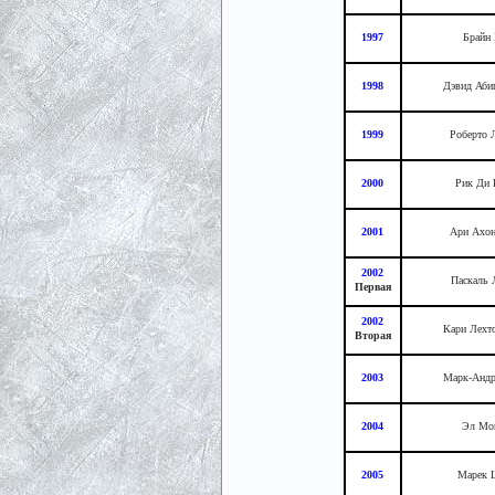
1997
Брайн
1998
Дэвид Аби
1999
Роберто 
2000
Рик Ди 
2001
Ари Ахон
2002
Паскаль 
Первая
2002
Кари Лехт
Вторая
2003
Марк-Андр
2004
Эл Мо
2005
Марек 