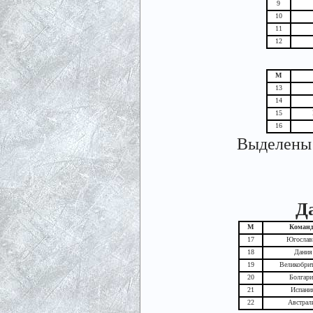
9
10
11
12
М
13
14
15
16
Выделены 
Да
М
Команд
17
Югослав
18
Дания
19
Великобри
20
Болгар
21
Испани
22
Австрал