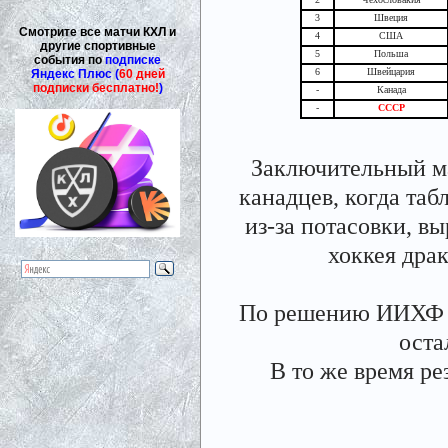
3
Швеция
Смотрите все матчи КХЛ и
4
США
другие спортивные
5
Польша
события по
подписке
6
Швейцария
Яндекс Плюс (
60 дней
подписки бесплатно!
)
-
Канада
-
СССР
Заключительный ма
канадцев, когда таб
из-за потасовки, 
хоккея драк
По решению ИИХФ 
оста
В то же время р