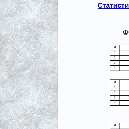
Статист
Ф
М
1
2
3
4
М
1
2
3
4
М