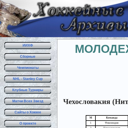
МОЛОДЕ
ИИХФ
Сборные
Чемпионаты
NHL - Stanley Cup
Клубные Турниры
Чехословакия (Нит
Матчи Всех Звезд
Сайты о Хоккее
М
Команда
1
Финляндия
О проекте
2
Чехословакия