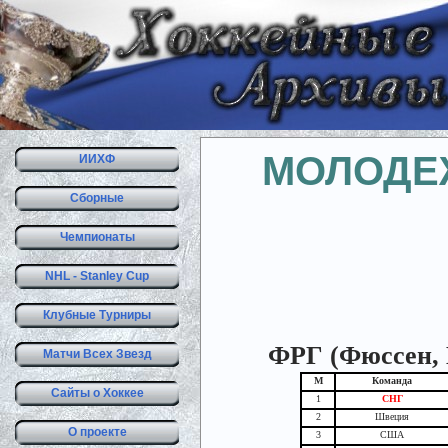
МОЛОДЕ
ИИХФ
Сборные
Чемпионаты
NHL - Stanley Cup
Клубные Турниры
ФРГ (Фюссен, К
Матчи Всех Звезд
М
Команда
Сайты о Хоккее
1
СНГ
2
Швеция
О проекте
3
США