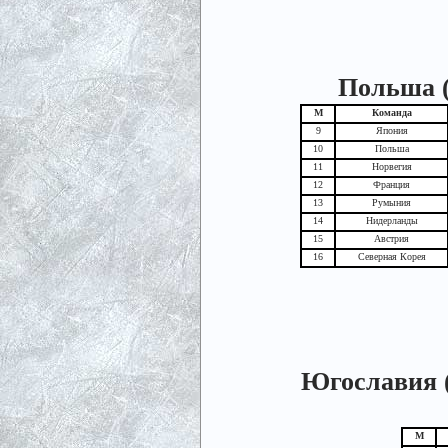
Польша (
М
Команда
9
Япония
10
Польша
11
Норвегия
12
Франция
13
Румыния
14
Нидерланды
15
Австрия
16
Северная Корея
Югославия (Б
М