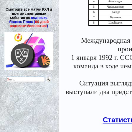
4
Финляндия
5
Чехословакия
Смотрите все матчи КХЛ и
6
Канада
другие спортивные
события по
подписке
7
Германия
Яндекс Плюс (
60 дней
8
Швейцария
подписки бесплатно!
)
Международная 
прои
1 января 1992 г. С
команда в ходе чем
Ситуация выгляд
выступали два предст
Статист