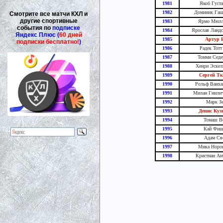
1981
Якоб Густ
1982
Доминик Гаше
Смотрите все матчи КХЛ и
другие спортивные
1983
Ярмо Мюлл
события по
подписке
1984
Ярослав Ландс
Яндекс Плюс (
60 дней
1985
Артур 
подписки бесплатно!
)
1986
Радек Тотт
1987
Томми Седе
1988
Хенри Эскел
1989
Сергей Тк
1990
Рольф Ванха
1991
Милан Гнилич
1992
Марк Зе
1993
Денис Кузь
1994
Томаш Во
1995
Кай Фише
1996
Адам Сво
1997
Мика Норон
1998
Кристиан Ан