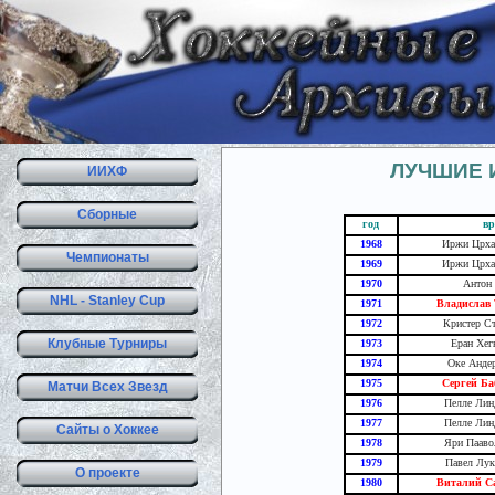
ЛУЧШИЕ 
ИИХФ
Сборные
год
вр
1968
Иржи Црха 
Чемпионаты
1969
Иржи Црха 
1970
Антон 
NHL - Stanley Cup
1971
Владислав 
1972
Кристер Ст
Клубные Турниры
1973
Еран Хег
1974
Оке Андер
1975
Сергей Ба
Матчи Всех Звезд
1976
Пелле Лин
1977
Пелле Лин
Сайты о Хоккее
1978
Яри Пааво
1979
Павел Лук
О проекте
1980
Виталий С