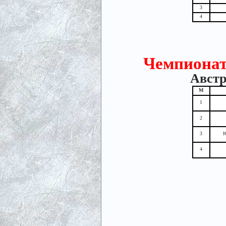
3
4
Чемпионат
Австр
М
1
2
3
Ю
4