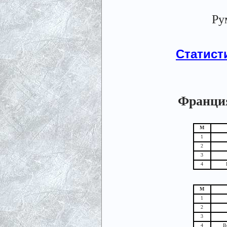
Рум
Статист
Франция
М
1
2
3
4
М
1
2
3
4
В