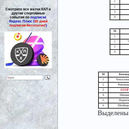
1
2
Смотрите все матчи КХЛ и
3
другие спортивные
события по
подписке
4
Яндекс Плюс (
60 дней
подписки бесплатно!
)
М
1
2
3
4
М
Команд
1
Чехослова
2
Финлянд
3
СССР
4
Швеци
5
Норвеги
6
Швейцар
Выделены 