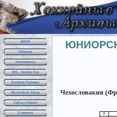
ЮНИОРСК
ИИХФ
Сборные
Чемпионаты
NHL - Stanley Cup
Клубные Турниры
Чехословакия (Фр
Матчи Всех Звезд
Сайты о Хоккее
О проекте
М