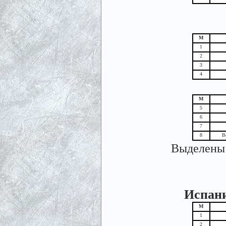
М
1
2
3
4
М
5
6
7
8
В
Выделены 
Испани
М
1
2