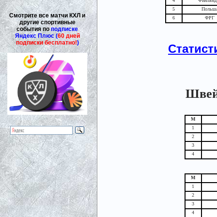
4
Финлянд
5
Польш
Смотрите все матчи КХЛ и
6
ФРГ
другие спортивные
события по
подписке
Яндекс Плюс (
60 дней
подписки бесплатно!
)
Статист
Швейц
М
1
2
3
4
М
1
2
3
4