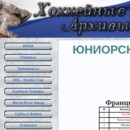
ЮНИОРСК
ИИХФ
Сборные
Чемпионаты
NHL - Stanley Cup
Клубные Турниры
Франция
Матчи Всех Звезд
М
Команд
Сайты о Хоккее
1
СССР
2
Чехослова
О проекте
3
Швеци