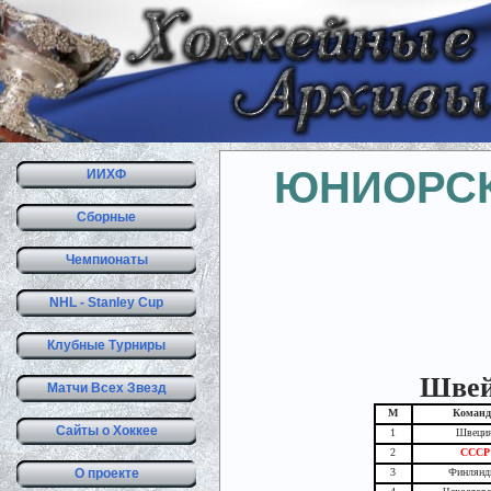
ЮНИОРСК
ИИХФ
Сборные
Чемпионаты
NHL - Stanley Cup
Клубные Турниры
Швейц
Матчи Всех Звезд
М
Команд
Сайты о Хоккее
1
Швеци
2
СССР
О проекте
3
Финлянд