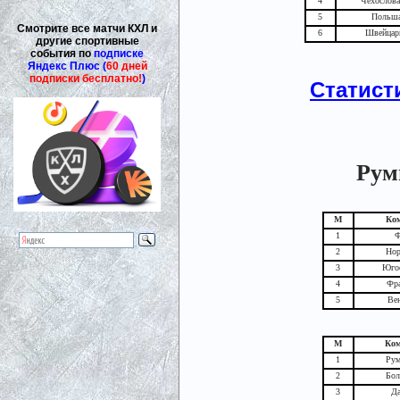
4
Чехослова
5
Польш
Смотрите все матчи КХЛ и
6
Швейцар
другие спортивные
события по
подписке
Яндекс Плюс (
60 дней
подписки бесплатно!
)
Статист
Румы
М
Ко
1
2
Нор
3
Юго
4
Фр
5
Ве
М
Ко
1
Ру
2
Бол
3
Д