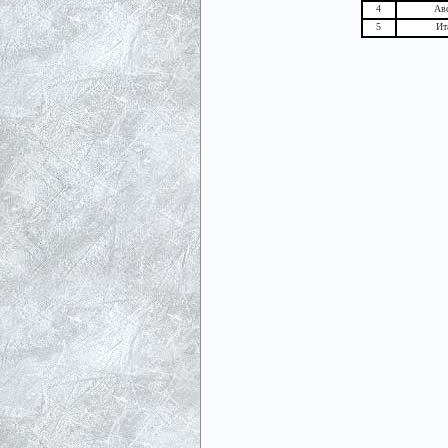
4
Ав
5
Ит