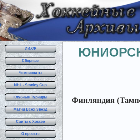
ЮНИОРСК
ИИХФ
Сборные
Чемпионаты
NHL - Stanley Cup
Клубные Турниры
Финляндия (Тампер
Матчи Всех Звезд
Сайты о Хоккее
О проекте