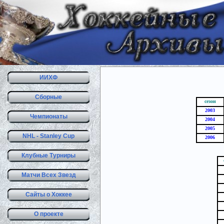
ИИХФ
Сборные
сезон
2003
Чемпионаты
2004
2005
NHL - Stanley Cup
2006
Клубные Турниры
Матчи Всех Звезд
Сайты о Хоккее
О проекте