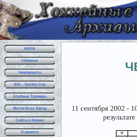
ИИХФ
Сборные
Ч
Чемпионаты
NHL - Stanley Cup
Клубные Турниры
11 сентября 2002 - 1
Матчи Всех Звезд
результате
Сайты о Хоккее
О проекте
М