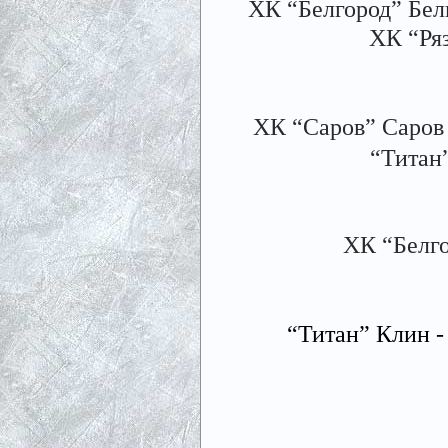
ХК “Белгород” Бел
ХК “Ряз
ХК “Саров” Саров 
“Титан
ХК “Белго
“Титан” Клин -