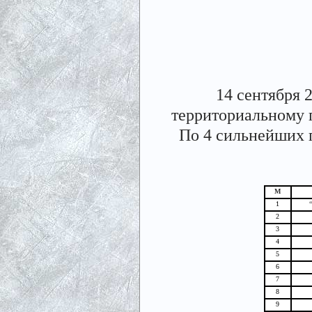
14 сентября 
территориальному п
По 4 сильнейших п
М
1
2
3
4
5
6
7
8
9