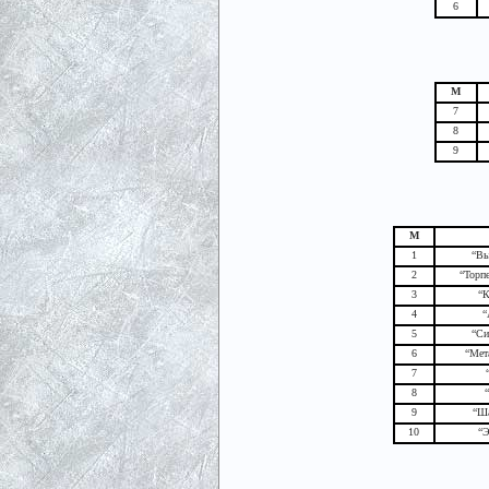
6
М
7
8
9
М
1
“Вы
2
“Торп
3
“К
4
“
5
“Си
6
“Мет
7
8
9
“Ша
10
“Э