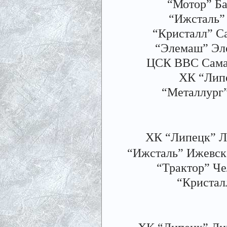
“Мотор” Ба
“Ижсталь”
“Кристалл” С
“Элемаш” Эле
ЦСК ВВС Сама
ХК “Лип
“Металлург
ХК “Липецк” Л
“Ижсталь” Ижевск 
“Трактор” Ч
“Кристал