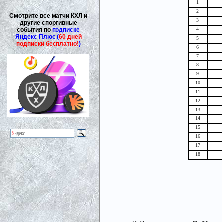
1
2
Смотрите все матчи КХЛ и
3
другие спортивные
события по
подписке
4
Яндекс Плюс (
60 дней
5
подписки бесплатно!
)
6
7
8
9
10
11
12
13
14
15
16
17
18