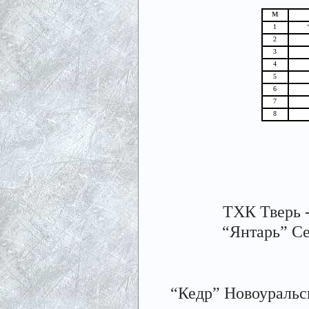
М
1
2
3
4
5
6
7
8
ТХК Тверь -
“Янтарь” С
“Кедр” Новоуральс