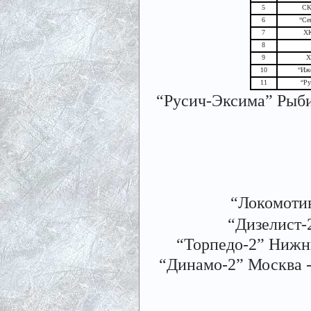
5
СК
6
“Се
7
ХК
8
9
Х
10
“Ижо
11
“Ру
“Русич-Эксима” Рыби
“Локомотив
“Дизелист-
“Торпедо-2” Нижни
“Динамо-2” Москва 