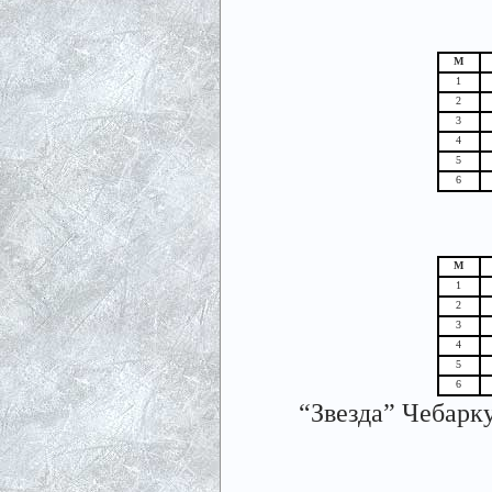
М
1
2
3
4
5
6
М
1
2
3
4
5
6
“Звезда” Чебарку