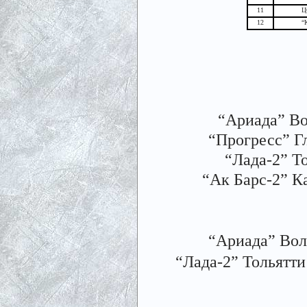
11
Ц
12
“
“Ариада” Во
“Прогресс” Гл
“Лада-2” То
“Ак Барс-2” Ка
“Ариада” Волж
“Лада-2” Тольятти 