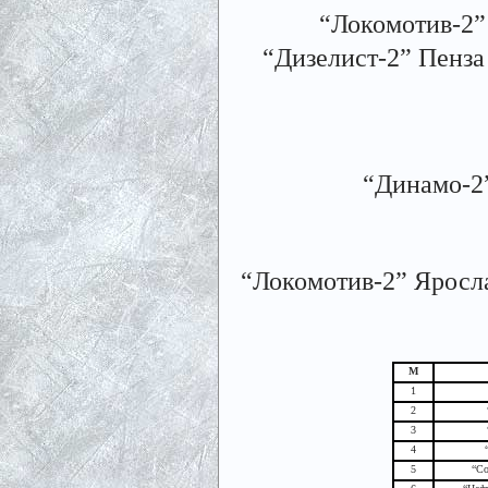
“Локомотив-2”
“Дизелист-2” Пенза
“Динамо-2”
“Локомотив-2” Яросла
М
1
2
3
4
5
“Со