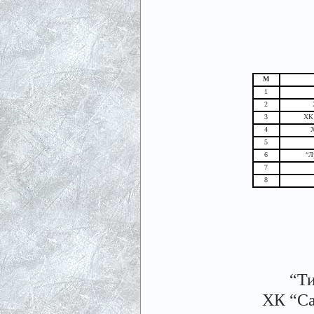
М
1
2
3
ХК 
4
Х
5
6
“Л
7
8
“Ти
ХК “Са