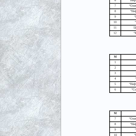
6
“Неф
7
“Оли
8
“Неф
9
“
10
11
Ц
12
“
М
1
2
3
4
5
“Неф
6
“Со
М
7
“Оли
8
“Неф
9
10
“