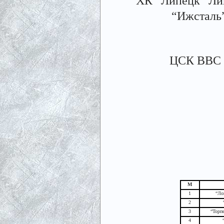
ХК “Липецк” Ли
“Ижсталь
ЦСК ВВС С
М
1
“Ло
2
3
“Торп
4