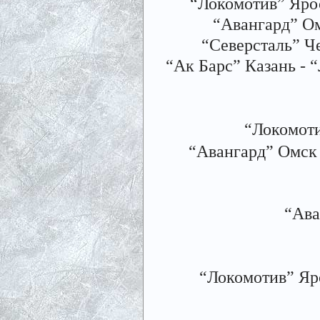
“Локомотив” Яро
“Авангард” О
“Северсталь” Ч
“Ак Барс” Казань - 
“Локомоти
“Авангард” Омск 
“Ава
“Локомотив” Яро