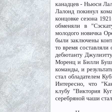
канадцев - Ньюси Лал
Лалонд покинул кома
концовке сезона 1921
обменяли в "Сэскат
молодого новичка Оре
были заключены конт
то время составляли
дебютанту Джулиэтту
Моренц и Билли Буше
команды, и результат
стал обладателем Куб
Интересно, что "Ка
клубу "Виктория Куг
серебряной чаши стал