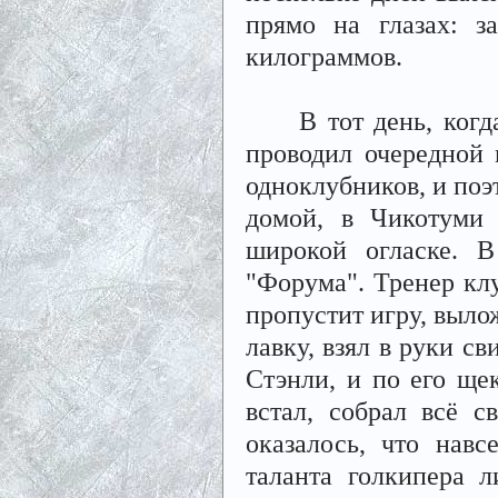
прямо на глазах: з
килограммов.
В тот день, когда 
проводил очередной 
одноклубников, и поэт
домой, в Чикотуми 
широкой огласке. В
"Форума". Тренер клу
пропустит игру, выло
лавку, взял в руки с
Стэнли, и по его ще
встал, собрал всё 
оказалось, что нав
таланта голкипера 