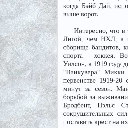
когда Бэйб Дай, испо
выше ворот.
Интересно, что в ту
Лигой, чем НХЛ, а 
сборище бандитов, к
спорта - хоккея. В
Уилсон, в 1919 году 
"Ванкувера" Микки
первенстве 1919-20
минут за сезон. Ма
борьбой за выживани
Бродбент, Нэльс С
сокрушительных сил
поставить крест на и