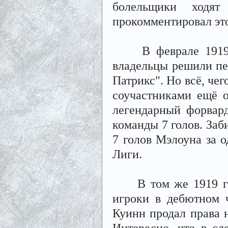
болельщики ходят
прокомментировал эт
В феврале 1919 го
владельцы решили пер
Патрикс". Но всё, чег
соучастниками ещё о
легендарный форвар
команды 7 голов. Заб
7 голов Мэлоуна за 
Лиги.
В том же 1919 году
игроки в дебютном 
Куинн продал права н
Интересно, что в сл