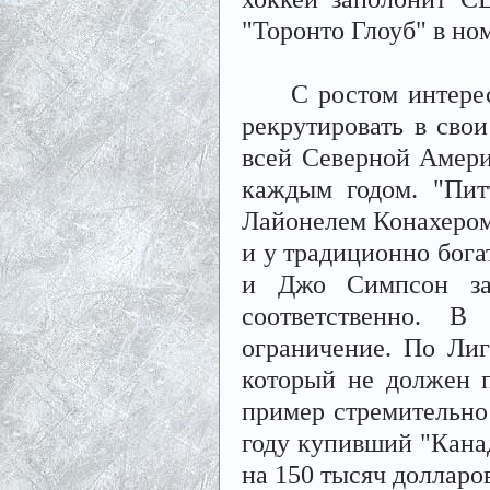
"Торонто Глоуб" в ном
С ростом интереса 
рекрутировать в сво
всей Северной Америк
каждым годом. "Пит
Лайонелем Конахером 
и у традиционно бога
и Джо Симпсон за
соответственно. 
ограничение. По Лиг
который не должен 
пример стремительно
году купивший "Канад
на 150 тысяч долларо