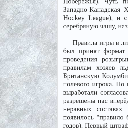
Побережья). Чуть п
Западно-Канадская 
Hockey League), и 
серебряную чашу, наз
Правила игры в лиг
был принят формат 
проведения розыгры
правилам хозяев л
Британскую Колумби
полевого игрока. Но 
выработали согласов
разрешены пас вперёд
неравных составах
появилось "правило 
годов). Первый штраф