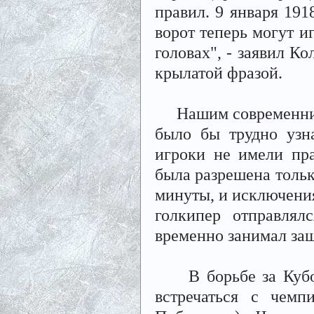
правил. 9 января 191
ворот теперь могут иг
головах", - заявил К
крылатой фразой.
Нашим современника
было бы трудно узн
игроки не имели пра
была разрешена тольк
минуты, и исключения
голкипер отправлял
временно занимал за
В борьбе за Кубок 
встречаться с чемп