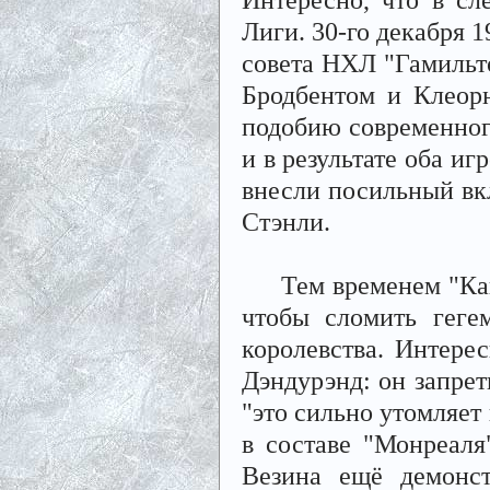
Лиги. 30-го декабря 
совета НХЛ "Гамильто
Бродбентом и Клеорн
подобию современного
и в результате оба иг
внесли посильный вк
Стэнли.
Тем временем "Кана
чтобы сломить геге
королевства. Интере
Дэндурэнд: он запрет
"это сильно утомляет
в составе "Монреаля
Везина ещё демонст