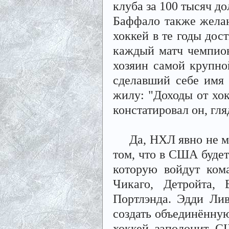
клуба за 100 тысяч до
Баффало также жела
хоккей в те годы дос
каждый матч чемпион
хозяин самой крупно
сделавший себе имя 
жилу: "Доходы от хок
констатировал он, гля
Да, НХЛ явно не мог
том, что в США будет
которую войдут кома
Чикаго, Детройта, 
Портлэнда. Эдди Лив
создать объединённу
хоккей заполонит С