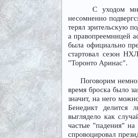
С уходом многих
несомненно подвергс
терял зрительскую по
а правопреемницей а
была официально пред
стартовал сезон НХ
"Торонто Аринас".
Поговорим немного 
время броска было за
значит, на него можн
Бенедикт делится л
выглядело как случай
частые "падения" на
спровоцировал прези