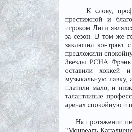
К слову, професси
престижной и благ
игроком Лиги являлс
за сезон. В том же
заключил контракт с 
предложили спокойну
Звёзды PCHA Фрэнк 
оставили хоккей и
музыкальную лавку, а
платили мало, и низ
талантливые профес
аренах спокойную и 
На протяжении перв
"Монреаль Канадиенс"