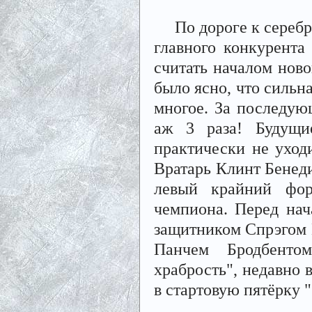
По дороге к серебря
главного конкурента
считать началом ново
было ясно, что сильн
многое. За последую
аж 3 раза! Будущ
практически не уход
Вратарь Клинт Бенед
левый крайний фор
чемпиона. Перед нач
защитником Спрэгом К
Панчем Бродбенто
храбрость", недавно 
в стартовую пятёрку 