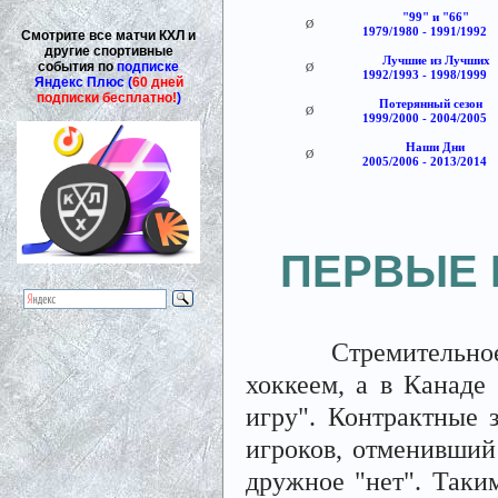
"99" и "66"
Ø
1979/1980 - 1991/1992
Смотрите все матчи КХЛ и
другие спортивные
Лучшие из Лучших
события по
подписке
Ø
1992/1993 - 1998/1999
Яндекс Плюс (
60 дней
подписки бесплатно!
)
Потерянный сезон
Ø
1999/2000 - 2004/2005
Наши Дни
Ø
2005/2006 - 2013/2014
ПЕРВЫЕ ША
Стремительное ра
хоккеем, а в Канаде
игру". Контрактные 
игроков, отменивший
дружное "нет". Таки