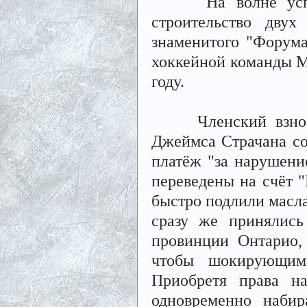
На волне успешно
строительство двух
знаменитого "Форума
хоккейной команды Мо
году.
Членский взнос вл
Джеймса Страчана сос
платёж "за нарушени
переведены на счёт "
быстро подлили масла
сразу же принялись
провинции Онтарио,
чтобы шокирующим 
Приобретя права на
одновременно набир