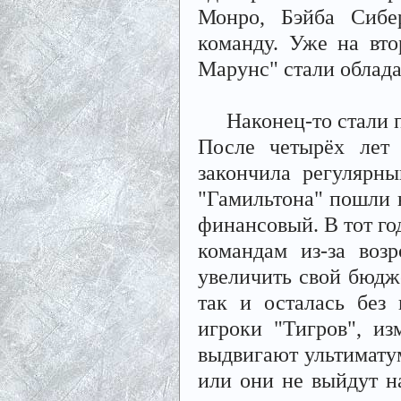
Монро, Бэйба Сибе
команду. Уже на вто
Марунс" стали облада
Наконец-то стали по
После четырёх лет 
закончила регулярн
"Гамильтона" пошли н
финансовый. В тот го
командам из-за воз
увеличить свой бюдже
так и осталась без
игроки "Тигров", и
выдвигают ультиматум
или они не выйдут н