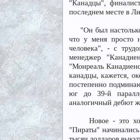
"Канадцы", финалис
последнем месте в Ли
"Он был настолько 
что у меня просто н
человека", - с тру
менеджер "Канадие
"Монреаль Канадиенс
канадцы, кажется, ок
постепенно подминаю
юг до 39-й паралл
аналогичный дебют ж
Новое - это хорош
"Пираты" начинались 
тысяч долларов выкуп