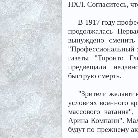
НХЛ. Согласитесь, чт
В 1917 году професс
продолжалась Перва
вынуждено сменить
"Профессиональный х
газеты "Торонто Г
предвещали недавн
быструю смерть.
"Зрители желают вид
условиях военного вр
массового катания",
Арина Компани". Мало
будут по-прежнему а