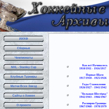
ИИХФ
Сборные
Чемпионаты
Как всё Начиналось
NHL - Stanley Cup
Ø
1910/1911 - 1916/1917
Первые Шаги
Клубные Турниры
Ø
1917/1918 - 1925/1926
Годы Становления
Матчи Всех Звезд
Ø
1926/1927 - 1941/1942
"Большая Шестёрка
Сайты о Хоккее
Ø
1942/1943 - 1966/1967
Расширяя Границы
О проекте
Ø
1967/1968 - 1978/1979