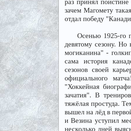
раз принял поистине 
зачем Магомету така
отдал победу "Канади
Осенью 1925-го год
девятому сезону. Но 
могиканина" - голки
сама история канад
сезонов своей карь
официального матч
"Хоккейная биографи
зачатия". В трениро
тяжёлая простуда. Те
вышел на лёд в перво
и Везина уступил мес
несколько дней выясн