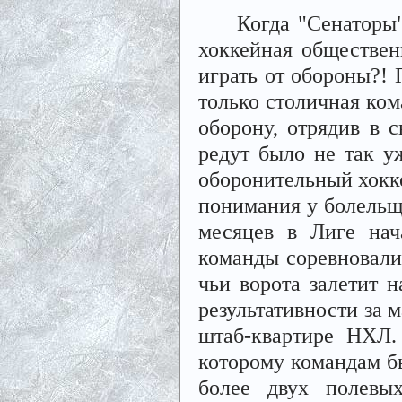
Когда "Сенаторы" на
хоккейная обществен
играть от обороны?!
только столичная ком
оборону, отрядив в 
редут было не так у
оборонительный хокке
понимания у болельщи
месяцев в Лиге нач
команды соревновалис
чьи ворота залетит 
результативности за 
штаб-квартире НХЛ.
которому командам бы
более двух полевых