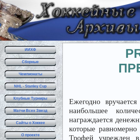
P
ИИХФ
Сборные
ПР
Чемпионаты
NHL - Stanley Cup
Клубные Турниры
Ежегодно вручается
наибольшее количе
Матчи Всех Звезд
награждается денежн
Сайты о Хоккее
которые равномерно
О проекте
Трофей учрежден в