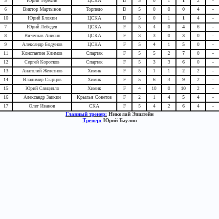
5
Юрий Терехин
ЦСКА
D
5
0
1
1
2
-
6
Виктор Мартынов
Торпедо
D
5
0
0
0
4
-
10
Юрий Блохин
ЦСКА
D
5
0
1
1
4
-
7
Юрий Лебедев
ЦСКА
F
5
4
0
4
6
-
8
Вячеслав Анисин
ЦСКА
F
3
3
0
3
0
-
9
Александр Бодунов
ЦСКА
F
5
4
1
5
0
-
11
Константин Климов
Спартак
F
5
5
2
7
0
-
12
Сергей Коротков
Спартак
F
5
3
3
6
0
-
13
Анатолий Железнов
Химик
F
5
1
1
2
2
-
14
Владимир Сырцов
Химик
F
5
6
3
9
2
-
15
Юрий Савцилло
Химик
F
4
10
0
10
2
-
16
Александр Заикин
Крылья Советов
F
2
1
4
5
4
-
17
Олег Иванов
СКА
F
5
4
2
6
4
-
Главный тренер:
Николай Эпштейн
Тренер:
Юрий Баулин