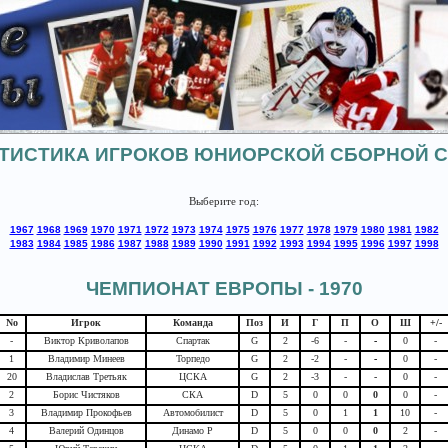
ТИСТИКА ИГРОКОВ ЮНИОРСКОЙ СБОРНОЙ 
Выберите год:
1967
1968
1969
1970
1971
1972
1973
1974
1975
1976
1977
1978
1979
1980
1981
1982
1983
1984
1985
1986
1987
1988
1989
1990
1991
1992
1993
1994
1995
1996
1997
1998
ЧЕМПИОНАТ ЕВРОПЫ - 1970
No
Игрок
Команда
Поз
И
Г
П
О
Ш
+/-
-
Виктор Криволапов
Спартак
G
2
-6
-
-
0
-
1
Владимир Минеев
Торпедо
G
2
-
2
-
-
0
-
20
Владислав Третьяк
ЦСКА
G
2
-3
-
-
0
-
2
Борис Чистяков
СКА
D
5
0
0
0
0
-
3
Владимир Прокофьев
Автомобилист
D
5
0
1
1
10
-
4
Валерий Одинцов
Динамо Р
D
5
0
0
0
2
-