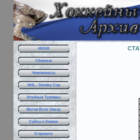
СТА
ИИХФ
Сборные
Чемпионаты
NHL - Stanley Cup
Клубные Турниры
Матчи Всех Звезд
Сайты о Хоккее
О проекте