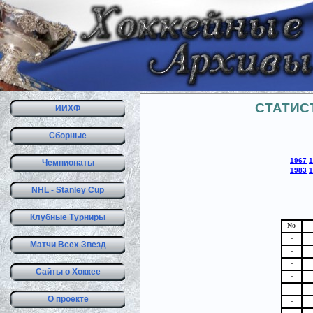
СТАТИС
ИИХФ
Сборные
1967
1
Чемпионаты
1983
1
NHL - Stanley Cup
Клубные Турниры
No
-
Матчи Всех Звезд
-
-
Сайты о Хоккее
-
-
О проекте
-