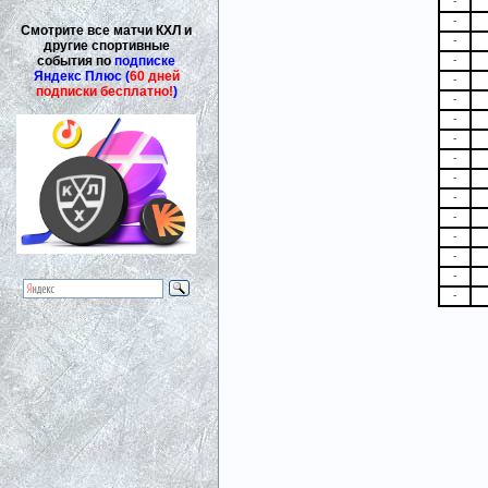
-
-
Смотрите все матчи КХЛ и
-
другие спортивные
события по
подписке
-
Яндекс Плюс (
60 дней
-
подписки бесплатно!
)
-
-
-
-
-
-
-
-
-
-
-