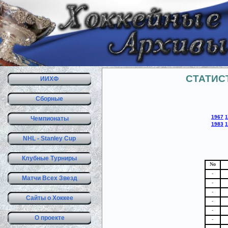
СТАТИС
ИИХФ
Сборные
1967
1
Чемпионаты
1983
1
NHL - Stanley Cup
Клубные Турниры
No
-
Матчи Всех Звезд
-
-
Сайты о Хоккее
-
-
О проекте
-