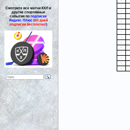
-
-
Смотрите все матчи КХЛ и
-
другие спортивные
события по
подписке
-
Яндекс Плюс (
60 дней
-
подписки бесплатно!
)
-
-
-
-
-
-
-
-
-